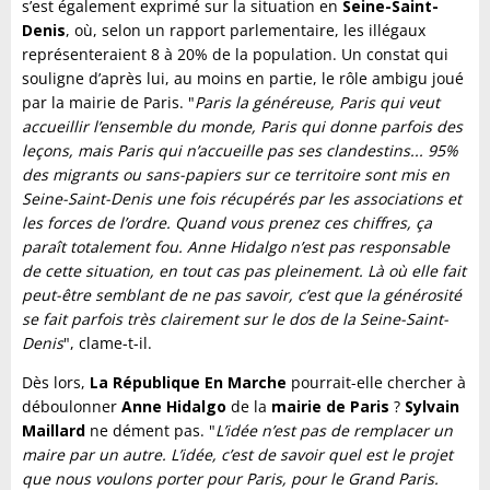
s’est également exprimé sur la situation en
Seine-Saint-
Denis
, où, selon un rapport parlementaire, les illégaux
représenteraient 8 à 20% de la population. Un constat qui
souligne d’après lui, au moins en partie, le rôle ambigu joué
par la mairie de Paris. "
Paris la généreuse, Paris qui veut
accueillir l’ensemble du monde, Paris qui donne parfois des
leçons, mais Paris qui n’accueille pas ses clandestins... 95%
des migrants ou sans-papiers sur ce territoire sont mis en
Seine-Saint-Denis une fois récupérés par les associations et
les forces de l’ordre. Quand vous prenez ces chiffres, ça
paraît totalement fou. Anne Hidalgo n’est pas responsable
de cette situation, en tout cas pas pleinement. Là où elle fait
peut-être semblant de ne pas savoir, c’est que la générosité
se fait parfois très clairement sur le dos de la Seine-Saint-
Denis
", clame-t-il.
Dès lors,
La République En Marche
pourrait-elle chercher à
déboulonner
Anne Hidalgo
de la
mairie de Paris
?
Sylvain
Maillard
ne dément pas. "
L’idée n’est pas de remplacer un
maire par un autre. L’idée, c’est de savoir quel est le projet
que nous voulons porter pour Paris, pour le Grand Paris.