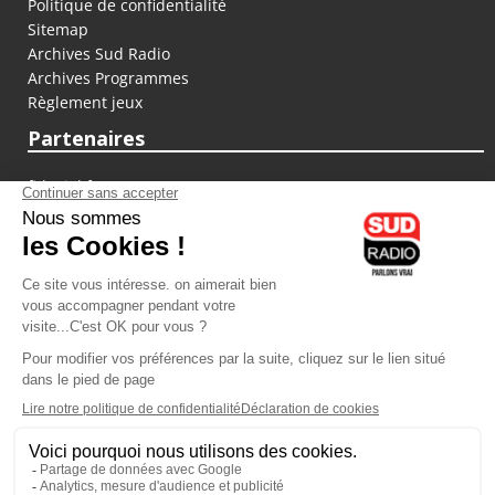
Politique de confidentialité
Sitemap
Archives Sud Radio
Archives Programmes
Règlement jeux
Partenaires
fiducial.fr
lyoncapitale.fr
olympique-et-lyonnais.com
L'application Iphone / Android
Téléchargez l'application
Les cookies
Gestion des cookies