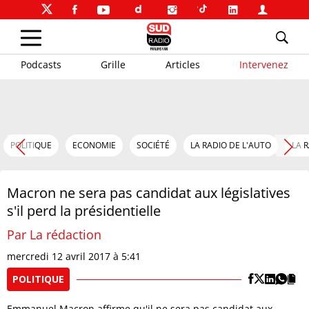
Podcasts
Grille
Articles
Intervenez
POLITIQUE
ECONOMIE
SOCIÉTÉ
LA RADIO DE L'AUTO
LA 
Macron ne sera pas candidat aux législatives
s'il perd la présidentielle
Par La rédaction
mercredi 12 avril 2017 à 5:41
POLITIQUE
Emmanuel Macron affirme qu'il ne sera pas candidat aux