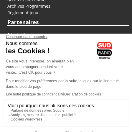
Archives Programmes
Règlement jeux
Partenaires
fiducial.fr
lyoncapitale.fr
olympique-et-lyonnais.com
L'application Iphone / Android
Téléchargez l'application
Les cookies
Gestion des cookies
Crédit photos : ©Sud Radio / Pierre Olivier