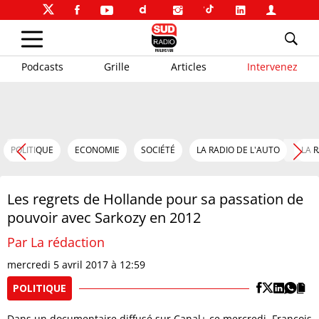
Podcasts
Grille
Articles
Intervenez
POLITIQUE
ECONOMIE
SOCIÉTÉ
LA RADIO DE L'AUTO
LA 
Les regrets de Hollande pour sa passation de
pouvoir avec Sarkozy en 2012
Par La rédaction
mercredi 5 avril 2017 à 12:59
POLITIQUE
Dans un documentaire diffusé sur Canal+ ce mercredi, François