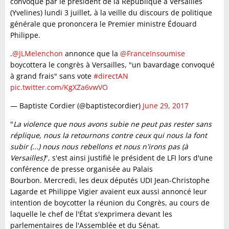
convoqué par le président de la République à Versailles
(Yvelines) lundi 3 juillet, à la veille du discours de politique
générale que prononcera le Premier ministre Édouard
Philippe.
.
@JLMelenchon
annonce que la
@FranceInsoumise
boycottera le congrès à Versailles, "un bavardage convoqué
à grand frais" sans vote
#directAN
pic.twitter.com/KgXZa6vwVO
— Baptiste Cordier (@baptistecordier)
June 29, 2017
"
La violence que nous avons subie ne peut pas rester sans
réplique, nous la retournons contre ceux qui nous la font
subir (...) nous nous rebellons et nous n'irons pas (à
Versailles)
", s'est ainsi justifié le président de LFI lors d'une
conférence de presse organisée au Palais
Bourbon. Mercredi, les deux députés UDI Jean-Christophe
Lagarde et Philippe Vigier avaient eux aussi annoncé leur
intention de boycotter la réunion du Congrès, au cours de
laquelle le chef de l'État s'exprimera devant les
parlementaires de l'Assemblée et du Sénat.