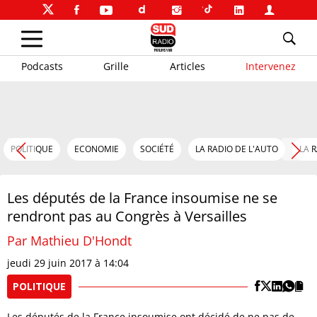
Podcasts
Grille
Articles
Intervenez
POLITIQUE
ECONOMIE
SOCIÉTÉ
LA RADIO DE L'AUTO
LA 
Les députés de la France insoumise ne se
rendront pas au Congrès à Versailles
Par Mathieu D'Hondt
jeudi 29 juin 2017 à 14:04
POLITIQUE
Les députés de la France insoumise ont décidé de ne pas de