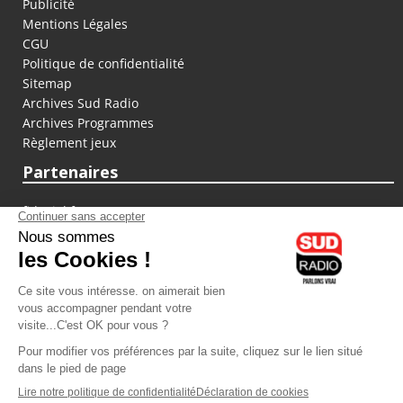
Publicité
Mentions Légales
CGU
Politique de confidentialité
Sitemap
Archives Sud Radio
Archives Programmes
Règlement jeux
Partenaires
fiducial.fr
lyoncapitale.fr
olympique-et-lyonnais.com
L'application Iphone / Android
Téléchargez l'application
Les cookies