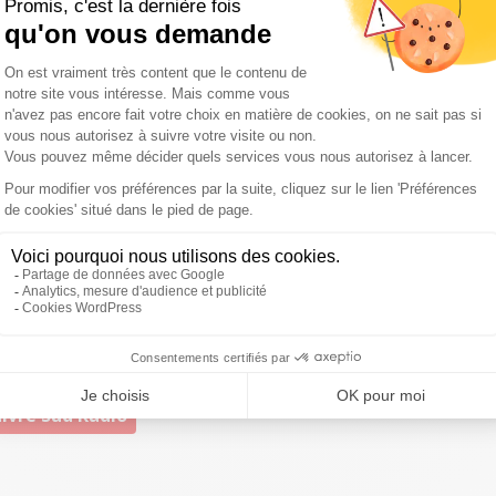
 permettre "
la participation des hommes et des femmes
s qui partagent
" des valeurs similaires aux deux
e la gauche,
tiraillée entre Benoît Hamon et Emmanuel
ar ailleurs
lancé un appel pour les législatives
. Il
aliste fidèle au résultat de la primaire
", "
EELV, le PCF, la
 que le PRG afin que les 577 circonscriptions de France
emier tour
".
ialiste affirme que dans tous les cas de figure, si
il faudra soit une majorité plurielle pour le soutenir soit
 pouvoir libéral et/ou conservateur
".
ivre Sud Radio