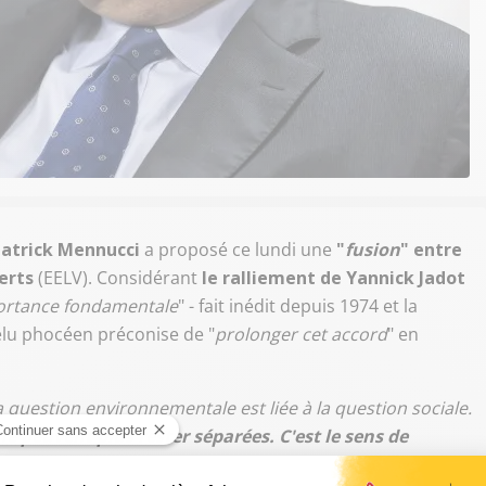
atrick Mennucci
a proposé ce lundi une
"
fusion
" entre
erts
(EELV). Considérant
le ralliement de Yannick Jadot
ortance fondamentale
" - fait inédit depuis 1974 et la
élu phocéen préconise de "
prolonger cet accord
" en
 question environnementale est liée à la question sociale.
e peuvent plus rester séparées. C'est le sens de
ture une telle fusion était réalisée, le parti qui en