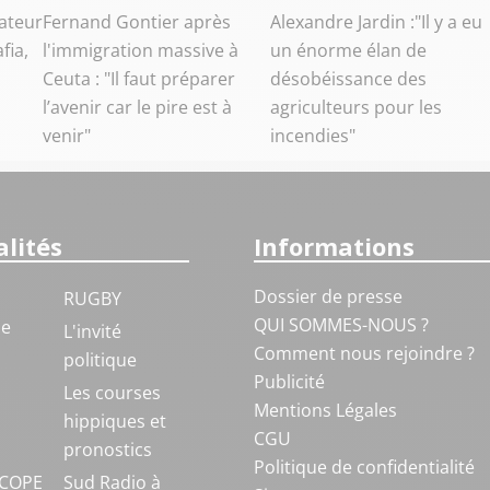
ateur
Fernand Gontier après
Alexandre Jardin :"Il y a eu
fia,
l'immigration massive à
un énorme élan de
Ceuta : "Il faut préparer
désobéissance des
l’avenir car le pire est à
agriculteurs pour les
venir"
incendies"
lités
Informations
Dossier de presse
RUGBY
QUI SOMMES-NOUS ?
ue
L'invité
Comment nous rejoindre ?
politique
Publicité
S
Les courses
Mentions Légales
hippiques et
CGU
pronostics
Politique de confidentialité
COPE
Sud Radio à