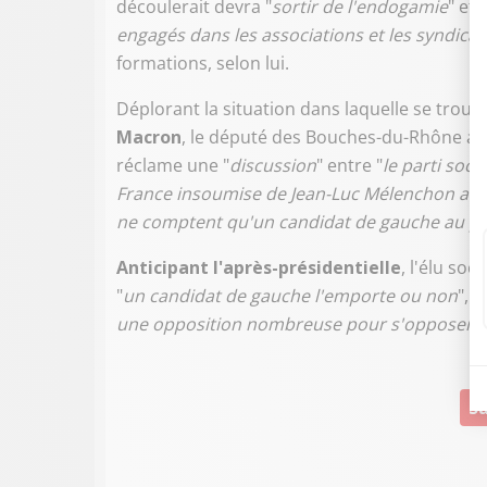
découlerait devra "
sortir de l'endogamie
" et
engagés dans les associations et les syndicat
formations, selon lui.
Déplorant la situation dans laquelle se trouv
Macron
, le député des Bouches-du-Rhône a p
réclame une "
discussion
" entre "
le parti soci
France insoumise de Jean-Luc Mélenchon ainsi
ne comptent qu'un candidat de gauche au pr
Anticipant l'après-présidentielle
, l'élu soc
"
un candidat de gauche l'emporte ou non
", "
une opposition nombreuse pour s'opposer au
Su