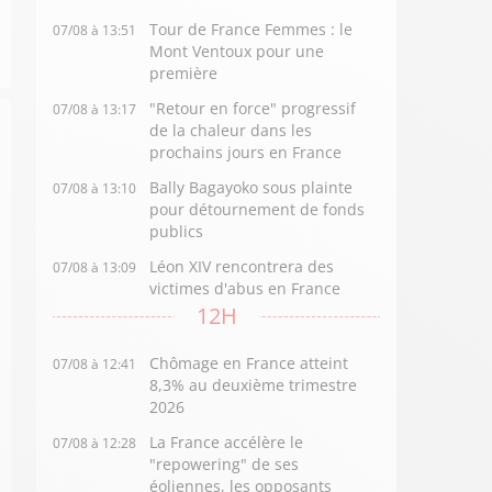
Tour de France Femmes : le
07/08 à 13:51
Mont Ventoux pour une
première
"Retour en force" progressif
07/08 à 13:17
de la chaleur dans les
prochains jours en France
Bally Bagayoko sous plainte
07/08 à 13:10
pour détournement de fonds
publics
Léon XIV rencontrera des
07/08 à 13:09
victimes d'abus en France
12H
Chômage en France atteint
07/08 à 12:41
8,3% au deuxième trimestre
2026
La France accélère le
07/08 à 12:28
"repowering" de ses
éoliennes, les opposants