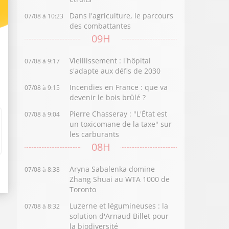
Dans l'agriculture, le parcours
07/08 à 10:23
des combattantes
09H
Vieillissement : l'hôpital
07/08 à 9:17
s'adapte aux défis de 2030
Incendies en France : que va
07/08 à 9:15
devenir le bois brûlé ?
Pierre Chasseray : "L'État est
07/08 à 9:04
un toxicomane de la taxe" sur
les carburants
08H
Aryna Sabalenka domine
07/08 à 8:38
Zhang Shuai au WTA 1000 de
Toronto
Luzerne et légumineuses : la
07/08 à 8:32
solution d'Arnaud Billet pour
la biodiversité