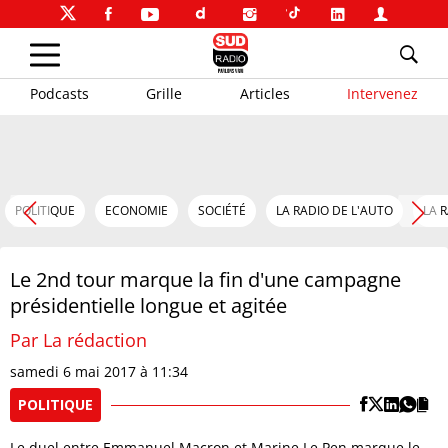
Podcasts
Grille
Articles
Intervenez
POLITIQUE
ECONOMIE
SOCIÉTÉ
LA RADIO DE L'AUTO
LA 
Le 2nd tour marque la fin d'une campagne
présidentielle longue et agitée
Par La rédaction
samedi 6 mai 2017 à 11:34
POLITIQUE
Le duel entre Emmanuel Macron et Marine Le Pen marque le