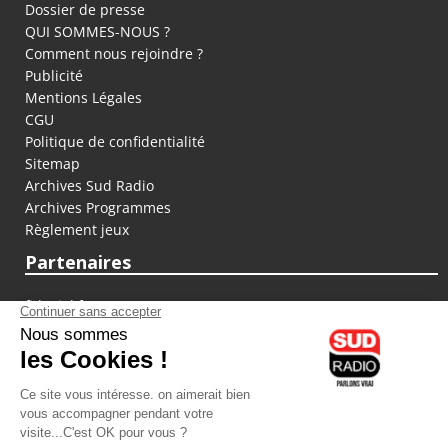
Dossier de presse
QUI SOMMES-NOUS ?
Comment nous rejoindre ?
Publicité
Mentions Légales
CGU
Politique de confidentialité
Sitemap
Archives Sud Radio
Archives Programmes
Règlement jeux
Partenaires
fiducial.fr
lyoncapitale.fr
olympique-et-lyonnais.com
L'application Iphone / Android
Téléchargez l'application