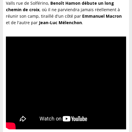
Valls rue de Solférino,
Benoît Hamon débute un long
chemin de croix
, où il ne parviendra jamais réellement à
réunir son camp, tiraillé d'un côté par
Emmanuel Macron
et de l'autre par
Jean-Luc Mélenchon
.