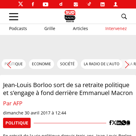
Podcasts
Grille
Articles
Intervenez
POLITIQUE
ECONOMIE
SOCIÉTÉ
LA RADIO DE L'AUTO
LA 
Jean-Louis Borloo sort de sa retraite politique
et s’engage à fond derrière Emmanuel Macron
Par AFP
dimanche 30 avril 2017 à 12:44
POLITIQUE
En retrait de la vie politique depuis trois ans, Jean-Louis Borloo