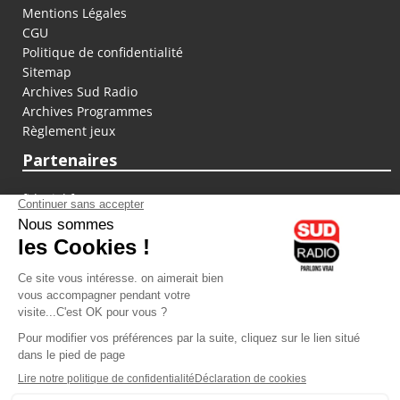
Mentions Légales
CGU
Politique de confidentialité
Sitemap
Archives Sud Radio
Archives Programmes
Règlement jeux
Partenaires
fiducial.fr
lyoncapitale.fr
olympique-et-lyonnais.com
L'application Iphone / Android
Téléchargez l'application
Les cookies