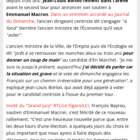
depuis trois ans.
Jean-Louis Borloo revient dans l’arène
avant le second tour pour annoncer son soutien à
Emmanuel Macron
.
Dans un entretien accordé au Journal
du Dimanche
, l’ancien dirigeant centriste dit s’engager
"à
fond"
derrière l’ancien ministre de l’Économie qu’il veut
"aider"
.
L'ancien ministre de la Ville, de l'Emploi puis de l'Ecologie se
dit
"prêt à se retrousser les manches deux ou trois ans
pour
donner un coup de main
"
au candidat d'En Marche!.
"Je me
suis tu jusqu'à présent, aujourd'hui
j'ai décidé de parler car
la situation est grave
et le vote de dimanche engagera les
Français sur un chemin irréversible pour une génération"
, a
expliqué Jean-Louis Borloo, qui avait déjà appelé à voter
pour le candidat centriste à l’issue du premier tour.
Invité du "Grand Jury" RTL/Le Figaro/LCI
, François Bayrou,
soutien d'Emmanuel Macron, s'est félicité de ce nouveau
ralliement. "C'est une heureuse nouvelle parce que, entre
les deux tours d'une élection, à quelques jours du choix le
plus important que nous ayons à faire depuis des
décennies, tous les soutiens et toutes les bonnes volontés