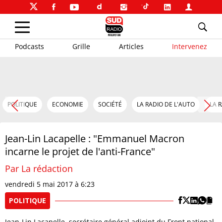
Podcasts
Grille
Articles
Intervenez
POLITIQUE
ECONOMIE
SOCIÉTÉ
LA RADIO DE L'AUTO
LA 
Jean-Lin Lacapelle : "Emmanuel Macron
incarne le projet de l'anti-France"
Par La rédaction
vendredi 5 mai 2017 à 6:23
POLITIQUE
Jean-Lin Lacapelle, secrétaire général adjoint du Front national,