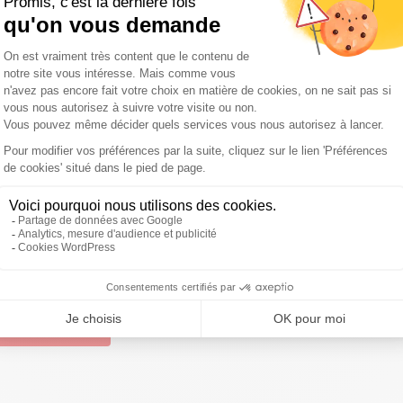
aite que le Conseil se prononce
gagée des travaux du Bureau national du parti, mardi après-
ocialistes à voter contre la confiance au
ent, les décisions du Conseil national s'imposent aux
nstitutionnellement d'une liberté de vote, a souligné un
, comme Guillaume Balas ou Marie-Noëlle Lienemann,
 national se prononce pour un vote
"contre"
la confiance,
 de la motion majoritaire plaident pour en rester à
ette d'obtenir l'unanimité.
ivre Sud Radio