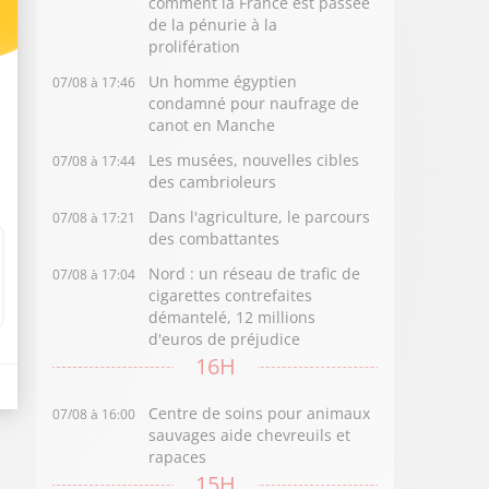
comment la France est passée
de la pénurie à la
prolifération
Un homme égyptien
07/08 à 17:46
condamné pour naufrage de
canot en Manche
Les musées, nouvelles cibles
07/08 à 17:44
des cambrioleurs
Dans l'agriculture, le parcours
07/08 à 17:21
des combattantes
Nord : un réseau de trafic de
07/08 à 17:04
cigarettes contrefaites
démantelé, 12 millions
d'euros de préjudice
16H
Centre de soins pour animaux
07/08 à 16:00
sauvages aide chevreuils et
rapaces
15H