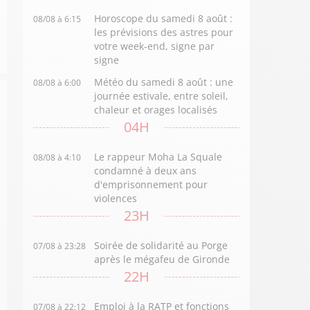
Horoscope du samedi 8 août :
08/08 à 6:15
les prévisions des astres pour
votre week-end, signe par
signe
Météo du samedi 8 août : une
08/08 à 6:00
journée estivale, entre soleil,
chaleur et orages localisés
04H
Le rappeur Moha La Squale
08/08 à 4:10
condamné à deux ans
d'emprisonnement pour
violences
23H
Soirée de solidarité au Porge
07/08 à 23:28
après le mégafeu de Gironde
22H
Emploi à la RATP et fonctions
07/08 à 22:12