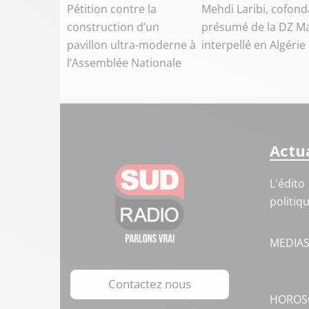
Pétition contre la
Mehdi Laribi, cofond
construction d’un
présumé de la DZ Ma
pavillon ultra-moderne à
interpellé en Algérie
l’Assemblée Nationale
Actua
L'édito
politiq
MEDIA
Contactez nous
HOROS