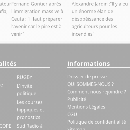
ateur
Fernand Gontier après
Alexandre Jardin :"Il y a eu
fia,
l'immigration massive à
un énorme élan de
Ceuta : "Il faut préparer
désobéissance des
l’avenir car le pire est à
agriculteurs pour les
venir"
incendies"
lités
Informations
Dossier de presse
RUGBY
QUI SOMMES-NOUS ?
ue
L'invité
Comment nous rejoindre ?
politique
Publicité
S
Les courses
Mentions Légales
hippiques et
CGU
pronostics
Politique de confidentialité
COPE
Sud Radio à
Sitemap