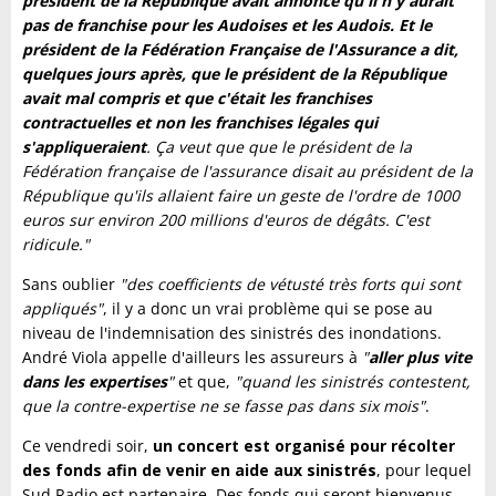
président de la République avait annoncé qu'il n'y aurait
pas de franchise pour les Audoises et les Audois. Et le
président de la Fédération Française de l'Assurance a dit,
quelques jours après, que le président de la République
avait mal compris et que c'était les franchises
contractuelles et non les franchises légales qui
s'appliqueraient
. Ça veut que que le président de la
Fédération française de l'assurance disait au président de la
République qu'ils allaient faire un geste de l'ordre de 1000
euros sur environ 200 millions d'euros de dégâts. C'est
ridicule."
Sans oublier
"des coefficients de vétusté très forts qui sont
appliqués"
, il y a donc un vrai problème qui se pose au
niveau de l'indemnisation des sinistrés des inondations.
André Viola appelle d'ailleurs les assureurs à
"
aller plus vite
dans les expertises
"
et que,
"quand les sinistrés contestent,
que la contre-expertise ne se fasse pas dans six mois"
.
Ce vendredi soir,
un concert est organisé pour récolter
des fonds afin de venir en aide aux sinistrés
, pour lequel
Sud Radio est partenaire. Des fonds qui seront bienvenus,