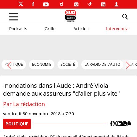
Podcasts
Grille
Articles
Intervenez
POLITIQUE
ECONOMIE
SOCIÉTÉ
LA RADIO DE L'AUTO
LA 
Inondations dans l'Aude : André Viola
demande aux assureurs "d'aller plus vite"
Par La rédaction
vendredi 30 novembre 2018 à 7:30
POLITIQUE
André Viola, président PS du conseil départemental de l'Aude,