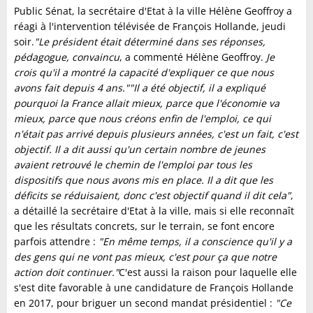
Public Sénat, la secrétaire d'Etat à la ville Hélène Geoffroy a
réagi à l'intervention télévisée de François Hollande, jeudi
soir.
"Le président était déterminé dans ses réponses,
pédagogue, convaincu
, a commenté Hélène Geoffroy.
Je
crois qu'il a montré la capacité d'expliquer ce que nous
avons fait depuis 4 ans."
"Il a été objectif, il a expliqué
pourquoi la France allait mieux, parce que l'économie va
mieux, parce que nous créons enfin de l'emploi, ce qui
n'était pas arrivé depuis plusieurs années, c'est un fait, c'est
objectif. Il a dit aussi qu'un certain nombre de jeunes
avaient retrouvé le chemin de l'emploi par tous les
dispositifs que nous avons mis en place. Il a dit que les
déficits se réduisaient, donc c'est objectif quand il dit cela"
,
a détaillé la secrétaire d'Etat à la ville, mais si elle reconnaît
que les résultats concrets, sur le terrain, se font encore
parfois attendre :
"En même temps, il a conscience qu'il y a
des gens qui ne vont pas mieux, c'est pour ça que notre
action doit continuer."
C'est aussi la raison pour laquelle elle
s'est dite favorable à une candidature de François Hollande
en 2017, pour briguer un second mandat présidentiel :
"Ce