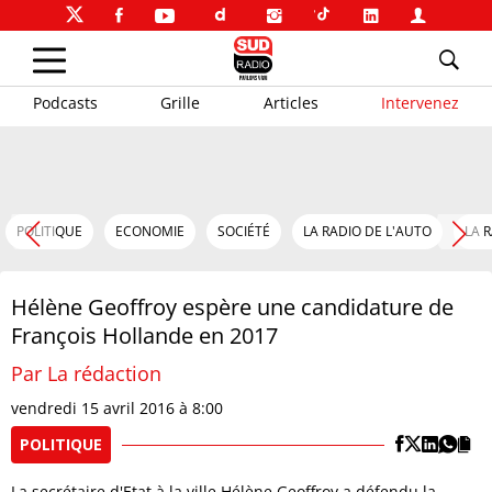
Podcasts
Grille
Articles
Intervenez
POLITIQUE
ECONOMIE
SOCIÉTÉ
LA RADIO DE L'AUTO
LA 
Hélène Geoffroy espère une candidature de
François Hollande en 2017
Par La rédaction
vendredi 15 avril 2016 à 8:00
POLITIQUE
La secrétaire d'Etat à la ville Hélène Geoffroy a défendu la