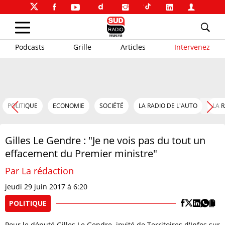
Podcasts
Grille
Articles
Intervenez
POLITIQUE
ECONOMIE
SOCIÉTÉ
LA RADIO DE L'AUTO
LA 
Gilles Le Gendre : "Je ne vois pas du tout un
effacement du Premier ministre"
Par La rédaction
jeudi 29 juin 2017 à 6:20
POLITIQUE
Pour le député Gilles Le Gendre, invité de Territoires d'Infos sur