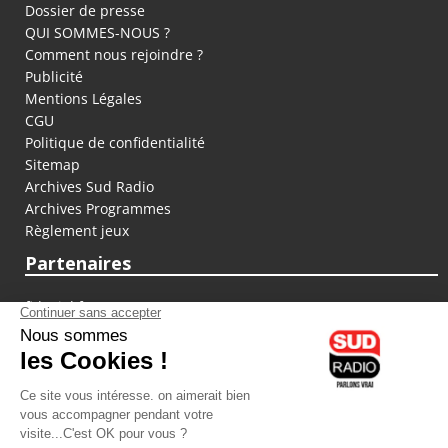
Dossier de presse
QUI SOMMES-NOUS ?
Comment nous rejoindre ?
Publicité
Mentions Légales
CGU
Politique de confidentialité
Sitemap
Archives Sud Radio
Archives Programmes
Règlement jeux
Partenaires
fiducial.fr
lyoncapitale.fr
olympique-et-lyonnais.com
L'application Iphone / Android
Téléchargez l'application