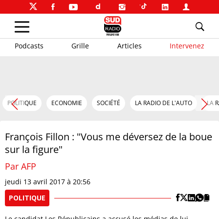
Podcasts
Grille
Articles
Intervenez
POLITIQUE
ECONOMIE
SOCIÉTÉ
LA RADIO DE L'AUTO
LA 
François Fillon : "Vous me déversez de la boue
sur la figure"
Par AFP
jeudi 13 avril 2017 à 20:56
POLITIQUE
Le candidat Les Républicains a accusé les médias de lui