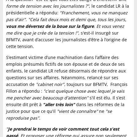
forme de tension avec les journalistes ?"
, le candidat LR à la
présidentielle a répondu:
"Franchement, vous ne manquez
pas d'air"
.
"Cela fait deux mois et demi que, tous les jours,
vous me déversez de la boue sur la figure
. Et vous venez
me dire que je crée de la tension !"
, s'est-il insurgé sur
BFMTV, avant d’accuser les journalistes d’être à l’origine de
cette tension.
S’estimant victime d’une machination dans l’affaire des
emplois présumés fictifs de son épouse et de deux de ses
enfants, le candidat LR refuse désormais de répondre aux
questions sur ses affaires. Néanmoins, relancé sur ses
accusation de
"cabinet noir"
, toujours sur BFMTV, François
Fillon a répondu :
"c'est quelque chose avec lequel je vais
me pencher avec beaucoup d'attention"
s'il est élu. Il s’est
ensuite dit prêt à
"aller très loin"
dans les réformes de la
justice pour que ce qu'il
"vient de connaître"
ne
"se
reproduise pas"
.
"
Je prendrai le temps de voir comment tout cela s'est
passé
. Et proposer une réforme qui assure non seulement