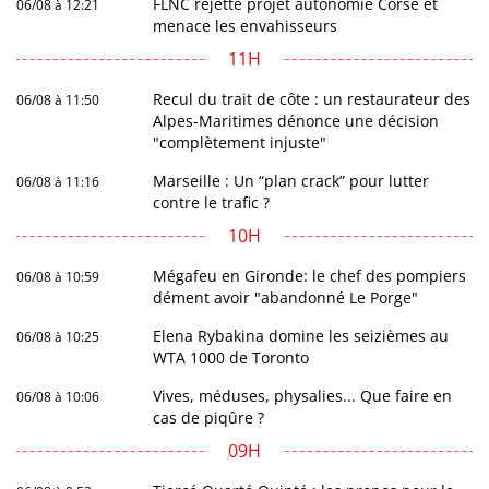
FLNC rejette projet autonomie Corse et
06/08 à 12:21
menace les envahisseurs
11H
Recul du trait de côte : un restaurateur des
06/08 à 11:50
Alpes-Maritimes dénonce une décision
"complètement injuste"
Marseille : Un “plan crack” pour lutter
06/08 à 11:16
contre le trafic ?
10H
Mégafeu en Gironde: le chef des pompiers
06/08 à 10:59
dément avoir "abandonné Le Porge"
Elena Rybakina domine les seizièmes au
06/08 à 10:25
WTA 1000 de Toronto
Vives, méduses, physalies... Que faire en
06/08 à 10:06
cas de piqûre ?
09H