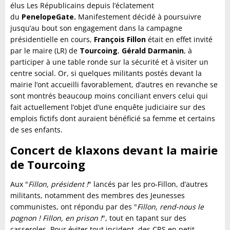
élus Les Républicains depuis l’éclatement
du
PenelopeGate.
Manifestement décidé à poursuivre
jusqu’au bout son engagement dans la campagne
présidentielle en cours,
François Fillon
était en effet invité
par le maire (LR) de
Tourcoing
,
Gérald
Darmanin
, à
participer à une table ronde sur la sécurité et à visiter un
centre social. Or, si quelques militants postés devant la
mairie l’ont accueilli favorablement, d’autres en revanche se
sont montrés beaucoup moins conciliant envers celui qui
fait actuellement l’objet d’une enquête judiciaire sur des
emplois fictifs dont auraient bénéficié sa femme et certains
de ses enfants.
Concert de klaxons devant la mairie
de Tourcoing
Aux "
Fillon, président !
" lancés par les pro-Fillon, d’autres
militants, notamment des membres des Jeunesses
communistes, ont répondu par des "
Fillon, rend-nous le
pognon ! Fillon, en prison !
", tout en tapant sur des
casseroles. Pour éviter tout incident, des CRS en petit