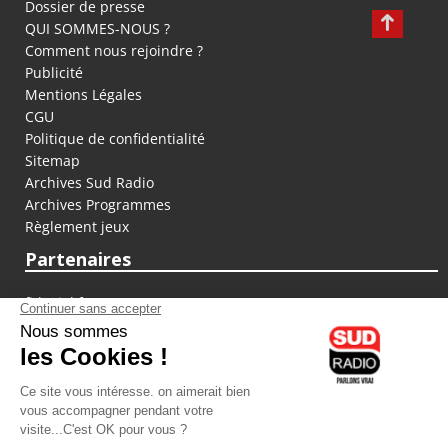
Dossier de presse
QUI SOMMES-NOUS ?
Comment nous rejoindre ?
Publicité
Mentions Légales
CGU
Politique de confidentialité
Sitemap
Archives Sud Radio
Archives Programmes
Règlement jeux
Partenaires
fiducial.fr
lyoncapitale.fr
olympique-et-lyonnais.com
L'application Iphone / Android
Téléchargez l'application