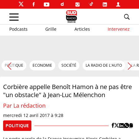
Podcasts
Grille
Articles
Intervenez
POLITIQUE
ECONOMIE
SOCIÉTÉ
LA RADIO DE L'AUTO
LA 
Corbière appelle Benoît Hamon à ne pas être
"un obstacle" à Jean-Luc Mélenchon
Par La rédaction
mercredi 12 avril 2017 à 9:28
POLITIQUE
Le porte-parole de la France Insoumise Alexis Corbière a