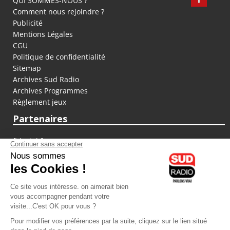
QUI SOMMES-NOUS ?
Comment nous rejoindre ?
Publicité
Mentions Légales
CGU
Politique de confidentialité
Sitemap
Archives Sud Radio
Archives Programmes
Règlement jeux
Partenaires
fiducial.fr
lyoncapitale.fr
olympique-et-lyonnais.com
L'application Iphone / Android
Téléchargez l'application