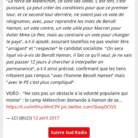
"
La force de Mélenchon, ce sont ses idées. C'est fort, c'est
puissant, ça peut créer les conditions pour que ce premier
tour, et ce second tour derrière, ne soient pas ce vote de
résignation, avec, pour reprendre les mots de Benoît
Hamon, un vote contre, un vote utile pour Macron pour
éviter Mme Le Pen, mais au contraire un vote pour changer
le pays
", a-t-il ajouté, assurant toutefois ne pas vouloir être
"
arrogant
" et "
respecter
" le candidat socialiste. "
On sera
loyal vis-à-vis de Benoît Hamon, il fait ce qu'il veut. Je ne vais
pas passer 12 jours à chercher à interpeller en
permanence
", a-t-il ainsi précisé, confirmant que les liens
n’étaient pas rompus "
avec l'homme Benoît Hamon
" mais
"
avec le PS c'est plus compliqué
".
VIDÉO - "Ne sois pas un obstacle à la volonté populaire qui
monte" : le camp Mélenchon demande à Hamon de se…
https://t.co/m9YucMmCPV
pic.twitter.com/3taxyDCfz5
— LCI (@LCI)
12 avril 2017
Suivre Sud Radio