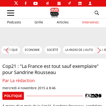
Podcasts
Grille
Articles
Intervenez
POLITIQUE
ECONOMIE
SOCIÉTÉ
LA RADIO DE L'AUTO
LA 
Cop21 : "La France est tout sauf exemplaire"
pour Sandrine Rousseau
Par La rédaction
mercredi 4 novembre 2015 à 8:46
POLITIQUE
À moins d'un mois de la Cop21, Sandrine Rousseau, candidate