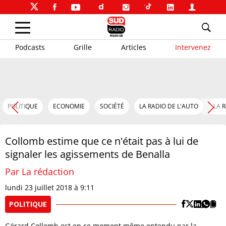
Podcasts
Grille
Articles
Intervenez
POLITIQUE
ECONOMIE
SOCIÉTÉ
LA RADIO DE L'AUTO
LA 
Collomb estime que ce n'était pas à lui de
signaler les agissements de Benalla
Par La rédaction
lundi 23 juillet 2018 à 9:11
POLITIQUE
Gérard Collomb est en ce moment même entendu par la