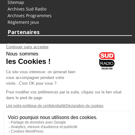
Sitemap
Archives Sud Radio
Archives Programmes
Règlement jeux
Partenaires
fiducial.fr
lyoncapitale.fr
olympique-et-lyonnais.com
L'application Iphone / Android
Téléchargez l'application
Les cookies
Gestion des cookies
Crédit photos : ©Sud Radio / Pierre Olivier