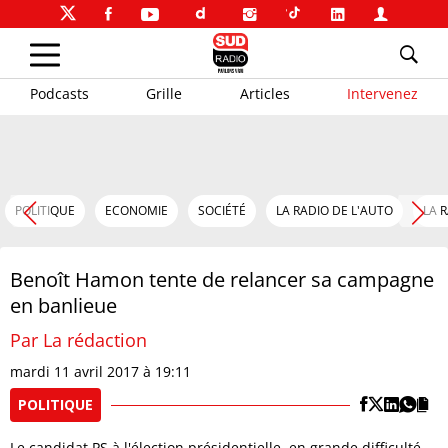
Podcasts
Grille
Articles
Intervenez
POLITIQUE
ECONOMIE
SOCIÉTÉ
LA RADIO DE L'AUTO
LA 
Benoît Hamon tente de relancer sa campagne
en banlieue
Par La rédaction
mardi 11 avril 2017 à 19:11
POLITIQUE
Le candidat PS à l'élection présidentielle, en grande difficulté