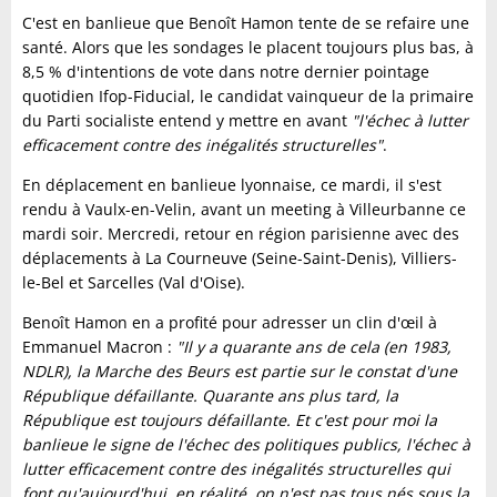
C'est en banlieue que Benoît Hamon tente de se refaire une
santé. Alors que les sondages le placent toujours plus bas, à
8,5 % d'intentions de vote dans notre dernier pointage
quotidien Ifop-Fiducial, le candidat vainqueur de la primaire
du Parti socialiste entend y mettre en avant
"l'échec à lutter
efficacement contre des inégalités structurelles"
.
En déplacement en banlieue lyonnaise, ce mardi, il s'est
rendu à Vaulx-en-Velin, avant un meeting à Villeurbanne ce
mardi soir. Mercredi, retour en région parisienne avec des
déplacements à La Courneuve (Seine-Saint-Denis), Villiers-
le-Bel et Sarcelles (Val d'Oise).
Benoît Hamon en a profité pour adresser un clin d'œil à
Emmanuel Macron :
"Il y a quarante ans de cela (en 1983,
NDLR), la Marche des Beurs est partie sur le constat d'une
République défaillante. Quarante ans plus tard, la
République est toujours défaillante. Et c'est pour moi la
banlieue le signe de l'échec des politiques publics, l'échec à
lutter efficacement contre des inégalités structurelles qui
font qu'aujourd'hui, en réalité, on n'est pas tous nés sous la