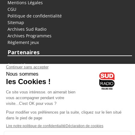
Mentions Légales
CGU
Politique de confidentialité
Sitemap
Archives Sud Radio
Archives Programmes
Règlement jeux
Partenaires
fiducial.fr
lyoncapitale.fr
olympique-et-lyonnais.com
L'application Iphone / Android
Téléchargez l'application
Les cookies