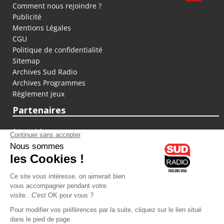
Comment nous rejoindre ?
Publicité
Mentions Légales
CGU
Politique de confidentialité
Sitemap
Archives Sud Radio
Archives Programmes
Règlement jeux
Partenaires
fiducial.fr
lyoncapitale.fr
olympique-et-lyonnais.com
L'application Iphone / Android
Téléchargez l'application