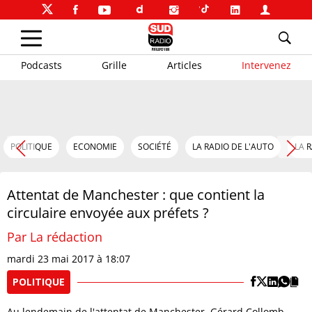
Podcasts
Grille
Articles
Intervenez
POLITIQUE
ECONOMIE
SOCIÉTÉ
LA RADIO DE L'AUTO
LA 
Attentat de Manchester : que contient la
circulaire envoyée aux préfets ?
Par La rédaction
mardi 23 mai 2017 à 18:07
POLITIQUE
Au lendemain de l'attentat de Manchester, Gérard Collomb,