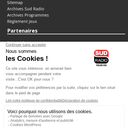
Sitemap
Archives Sud Radio
Archives Programmes
Règlement jeux
Partenaires
fiducial.fr
lyoncapitale.fr
olympique-et-lyonnais.com
L'application Iphone / Android
Téléchargez l'application
Les cookies
Gestion des cookies
Crédit photos : ©Sud Radio / Pierre Olivier