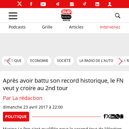
Podcasts
Grille
Articles
Intervenez
POLITIQUE
ECONOMIE
SOCIÉTÉ
LA RADIO DE L'AUTO
LA 
Après avoir battu son record historique, le FN
veut y croire au 2nd tour
Par La rédaction
dimanche 23 avril 2017 à 22:00
POLITIQUE
Marine Le Pen s'est qualifiée pour le second tour de l'élection