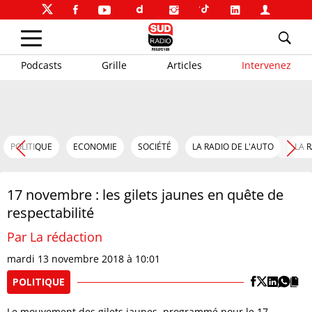
Podcasts
Grille
Articles
Intervenez
POLITIQUE
ECONOMIE
SOCIÉTÉ
LA RADIO DE L'AUTO
LA 
17 novembre : les gilets jaunes en quête de
respectabilité
Par La rédaction
mardi 13 novembre 2018 à 10:01
POLITIQUE
Le mouvement des gilets jaunes, programmé pour le 17