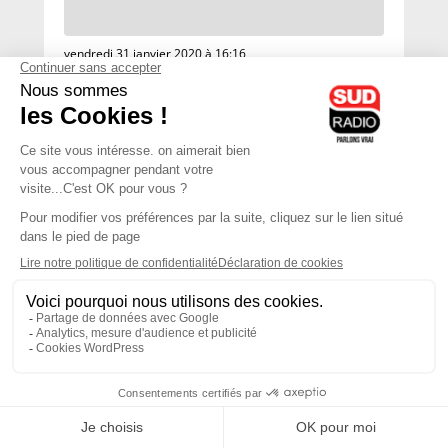
vendredi 31 janvier 2020 à 16:16
2020-02-05 - mercredi
07H00
-
10H00
10H00 - 13H00
vendredi 31 janvier 2020 à 16:16
Jacques Cardoze
Noémie Halioua
Le Grand Matin
Les débats de l'été
2020-02-04 - mardi