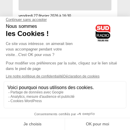
vendredi 27 février 2026 à 16:30
2026-03-05 - jeudi
22H00
-
00H00
23H00 - 00H00
vendredi 27 février 2026 à 16:30
Brigitte Lahaie
Animateur
Brigitte Lahaie Sud Radio
Vous écoutez Sud Radio
2026-03-04 - mercredi