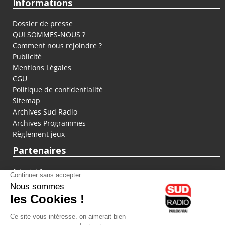
Informations
Dossier de presse
QUI SOMMES-NOUS ?
Comment nous rejoindre ?
Publicité
Mentions Légales
CGU
Politique de confidentialité
Sitemap
Archives Sud Radio
Archives Programmes
Règlement jeux
Partenaires
fiducial.fr
lyoncapitale.fr
olympique-et-lyonnais.com
L'application Iphone / Android