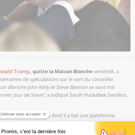
Donald Trump
, quitte la Maison Blanche
vendredi, a
semaines de spéculations sur le sort du conseiller
ison Blanche John Kelly et Steve Bannon se sont mis
ernier jour de Steve"
, a indiqué Sarah Huckabee Sanders,
hef du site Breitbart
dont il a fait une plateforme
rait notamment
provoqué l'ire du président en
 presse
pour nuire à ses adversaires au sein de la Maison