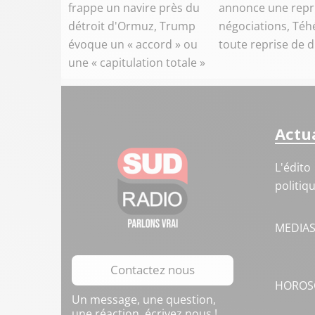
frappe un navire près du
annonce une repr
détroit d'Ormuz, Trump
négociations, Téh
évoque un « accord » ou
toute reprise de 
une « capitulation totale »
Actua
L'édito
politiq
MEDIA
Contactez nous
HOROS
Un message, une question,
une réaction, écrivez nous !