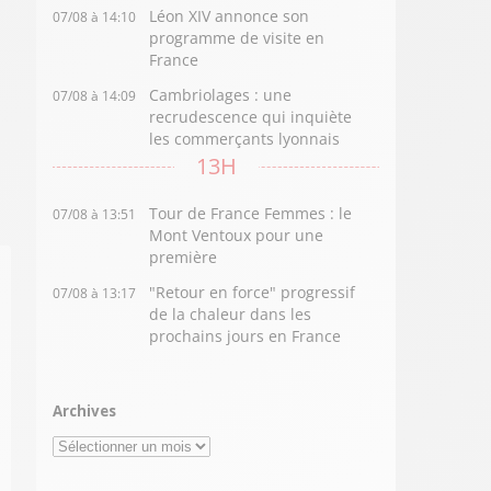
Léon XIV annonce son
07/08 à 14:10
programme de visite en
France
Cambriolages : une
07/08 à 14:09
recrudescence qui inquiète
les commerçants lyonnais
13H
Tour de France Femmes : le
07/08 à 13:51
Mont Ventoux pour une
première
"Retour en force" progressif
07/08 à 13:17
de la chaleur dans les
prochains jours en France
Archives
Archives