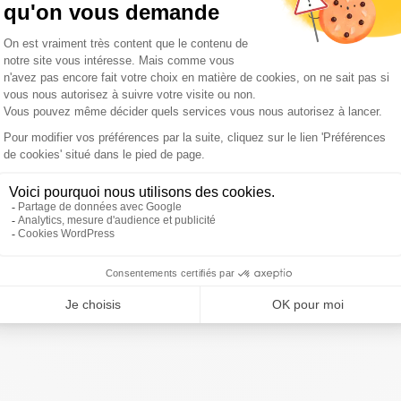
niste majeur de la campagne atypique de Donald Trump
nction, permet aussi au nouveau secrétaire général de la
ouvoir.
John Kelly
, général à la retraite des Marines, avait
de l'ordre dans une Maison Blanche qui donnait une
internet qu'il dirigeait au service de l'une des mouvances
sous le nom d'alt-right, vient
en pleine polémique
 de Donald Trump
sur les violences de Charlottesville. le
 les suprémacistes blancs et les néo-nazis qui avaient
, a provoqué une vive controverse en estimant que leurs
s dans ces violences.
ivre Sud Radio