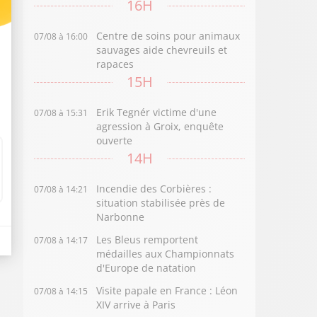
16H
Centre de soins pour animaux
07/08 à 16:00
sauvages aide chevreuils et
rapaces
15H
Erik Tegnér victime d'une
07/08 à 15:31
agression à Groix, enquête
ouverte
14H
Incendie des Corbières :
07/08 à 14:21
situation stabilisée près de
Narbonne
Les Bleus remportent
07/08 à 14:17
médailles aux Championnats
d'Europe de natation
Visite papale en France : Léon
07/08 à 14:15
XIV arrive à Paris