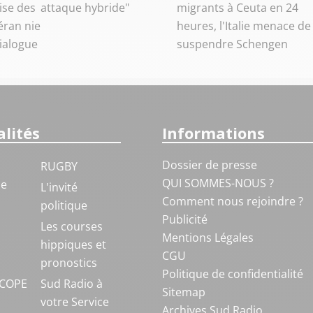
ise des
attaque hybride"
migrants à Ceuta en 24
éran nie
heures, l'Italie menace de
dialogue
suspendre Schengen
lités
Informations
Dossier de presse
RUGBY
QUI SOMMES-NOUS ?
ue
L'invité
Comment nous rejoindre ?
politique
Publicité
S
Les courses
Mentions Légales
hippiques et
CGU
pronostics
Politique de confidentialité
COPE
Sud Radio à
Sitemap
votre Service
Archives Sud Radio