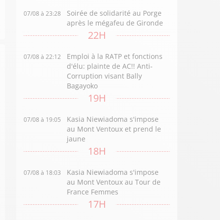
Soirée de solidarité au Porge
07/08 à 23:28
après le mégafeu de Gironde
22H
Emploi à la RATP et fonctions
07/08 à 22:12
d'élu: plainte de AC!! Anti-
Corruption visant Bally
Bagayoko
19H
Kasia Niewiadoma s'impose
07/08 à 19:05
au Mont Ventoux et prend le
jaune
18H
Kasia Niewiadoma s'impose
07/08 à 18:03
au Mont Ventoux au Tour de
France Femmes
17H