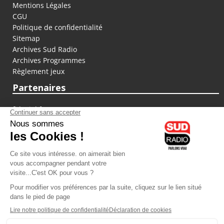
Mentions Légales
CGU
Politique de confidentialité
Sitemap
Archives Sud Radio
Archives Programmes
Règlement jeux
Partenaires
fiducial.fr
lyoncapitale.fr
olympique-et-lyonnais.com
L'application Iphone / Android
Téléchargez l'application
Les cookies