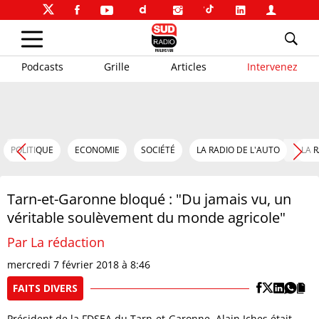
Podcasts
Grille
Articles
Intervenez
POLITIQUE
ECONOMIE
SOCIÉTÉ
LA RADIO DE L'AUTO
LA 
Tarn-et-Garonne bloqué : "Du jamais vu, un
véritable soulèvement du monde agricole"
Par La rédaction
mercredi 7 février 2018 à 8:46
FAITS DIVERS
Président de la FDSEA du Tarn-et-Garonne, Alain Iches était