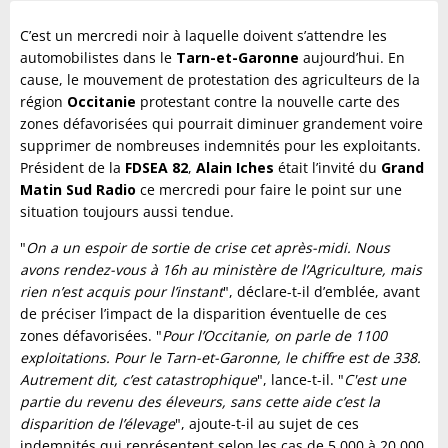
C’est un mercredi noir à laquelle doivent s’attendre les
automobilistes dans le
Tarn-et-Garonne
aujourd’hui. En
cause, le mouvement de protestation des agriculteurs de la
région
Occitanie
protestant contre la nouvelle carte des
zones défavorisées qui pourrait diminuer grandement voire
supprimer de nombreuses indemnités pour les exploitants.
Président de la
FDSEA 82
,
Alain Iches
était l’invité du
Grand
Matin Sud Radio
ce mercredi pour faire le point sur une
situation toujours aussi tendue.
"
On a un espoir de sortie de crise cet après-midi. Nous
avons rendez-vous à 16h au ministère de l’Agriculture, mais
rien n’est acquis pour l’instant
", déclare-t-il d’emblée, avant
de préciser l’impact de la disparition éventuelle de ces
zones défavorisées. "
Pour l’Occitanie, on parle de 1100
exploitations. Pour le Tarn-et-Garonne, le chiffre est de 338.
Autrement dit, c’est catastrophique
", lance-t-il. "
C'est une
partie du revenu des éleveurs, sans cette aide c’est la
disparition de l’élevage
", ajoute-t-il au sujet de ces
indemnités qui représentent selon les cas de 5 000 à 20 000