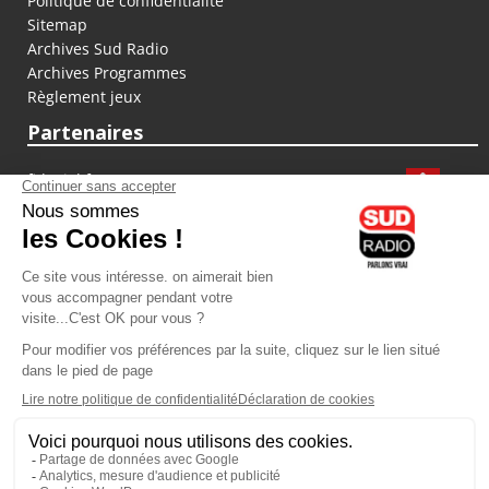
Politique de confidentialité
Sitemap
Archives Sud Radio
Archives Programmes
Règlement jeux
Partenaires
fiducial.fr
lyoncapitale.fr
olympique-et-lyonnais.com
L'application Iphone / Android
Téléchargez l'application
Les cookies
Gestion des cookies