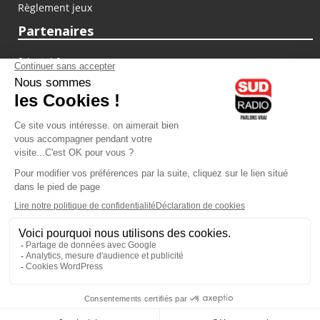
Règlement jeux
Partenaires
fiducial.fr
lyoncapitale.fr
olympique-et-lyonnais.com
L'application Iphone / Android
Téléchargez l'application
Les cookies
Gestion des cookies
Crédit photos : ©Sud Radio / Pierre Olivier
10H00
-
13H00
13H00 - 14H00
Noémie Halioua
Jacques Pessis