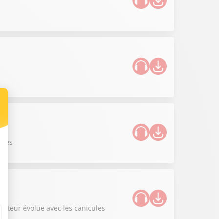
ques
iculteur évolue avec les canicules