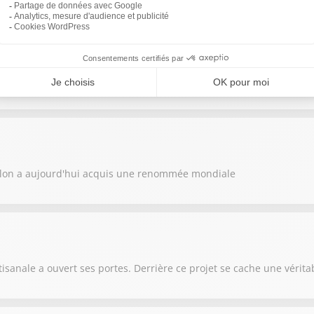
igieux concours "Un des Meilleurs Ouvriers de France", Alexis Mu
llon a aujourd'hui acquis une renommée mondiale
anale a ouvert ses portes. Derrière ce projet se cache une véritab