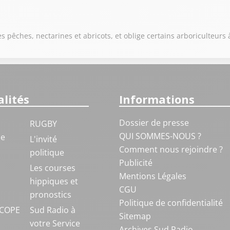
s pêches, nectarines et abricots, et oblige certains arboriculteurs 
lités
Informations
Dossier de presse
RUGBY
QUI SOMMES-NOUS ?
ue
L'invité
Comment nous rejoindre ?
politique
Publicité
S
Les courses
Mentions Légales
hippiques et
CGU
pronostics
Politique de confidentialité
COPE
Sud Radio à
Sitemap
votre Service
Archives Sud Radio