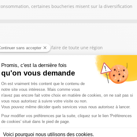
consommation, certaines boucheries misent sur la diversification
nte à lui seul le savoir-faire de toute une région
s, les éleveurs et agriculteurs s'adaptent en modifiant leurs prati
ruches et faire face à des récoltes de miel en baisse : le métier d'ap