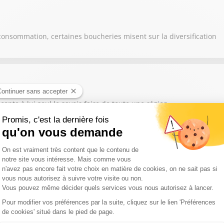
consommation, certaines boucheries misent sur la diversification
nte à lui seul le savoir-faire de toute une région
s, les éleveurs et agriculteurs s'adaptent en modifiant leurs prati