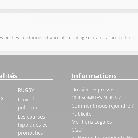
s pêches, nectarines et abricots, et oblige certains arboriculteurs 
lités
Informations
Dossier de presse
RUGBY
QUI SOMMES-NOUS ?
ue
L'invité
Comment nous rejoindre ?
politique
Publicité
S
Les courses
Mentions Légales
hippiques et
CGU
pronostics
Politique de confidentialité