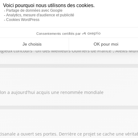
ruches et faire face à des récoltes de miel en baisse : le métier d'ap
igieux concours "Un des Meilleurs Ouvriers de France", Alexis Mu
llon a aujourd'hui acquis une renommée mondiale
anale a ouvert ses portes. Derrière ce projet se cache une véritab