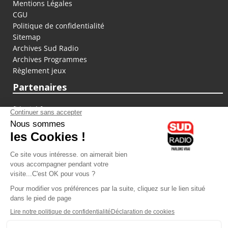
Mentions Légales
CGU
Politique de confidentialité
Sitemap
Archives Sud Radio
Archives Programmes
Règlement jeux
Partenaires
fiducial.fr
lyoncapitale.fr
olympique-et-lyonnais.com
L'application Iphone / Android
Téléchargez l'application
Les cookies
Gestion des cookies