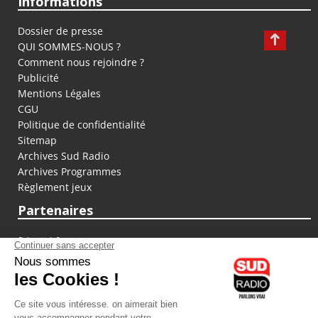
Informations
Dossier de presse
QUI SOMMES-NOUS ?
Comment nous rejoindre ?
Publicité
Mentions Légales
CGU
Politique de confidentialité
Sitemap
Archives Sud Radio
Archives Programmes
Règlement jeux
Partenaires
fiducial.fr
lyoncapitale.fr
olympique-et-lyonnais.com
L'application Iphone / Android