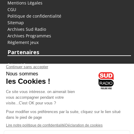
Mentions Légales
CGU
Politique de confidentialité
Sitemap
Archives Sud Radio
Archives Programmes
Règlement jeux
Partenaires
fiducial.fr
lyoncapitale.fr
olympique-et-lyonnais.com
L'application Iphone / Android
Téléchargez l'application
Les cookies