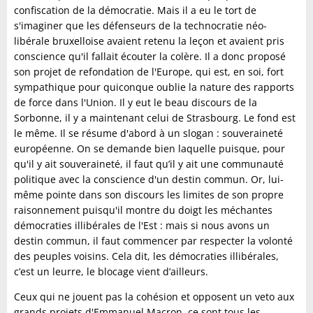
confiscation de la démocratie. Mais il a eu le tort de
s'imaginer que les défenseurs de la technocratie néo-
libérale bruxelloise avaient retenu la leçon et avaient pris
conscience qu'il fallait écouter la colère. Il a donc proposé
son projet de refondation de l'Europe, qui est, en soi, fort
sympathique pour quiconque oublie la nature des rapports
de force dans l'Union. Il y eut le beau discours de la
Sorbonne, il y a maintenant celui de Strasbourg. Le fond est
le même. Il se résume d'abord à un slogan : souveraineté
européenne. On se demande bien laquelle puisque, pour
qu'il y ait souveraineté, il faut qu’il y ait une communauté
politique avec la conscience d'un destin commun. Or, lui-
même pointe dans son discours les limites de son propre
raisonnement puisqu'il montre du doigt les méchantes
démocraties illibérales de l'Est : mais si nous avons un
destin commun, il faut commencer par respecter la volonté
des peuples voisins. Cela dit, les démocraties illibérales,
c’est un leurre, le blocage vient d’ailleurs.
Ceux qui ne jouent pas la cohésion et opposent un veto aux
grands projets d'Emmanuel Macron, ce sont tous les