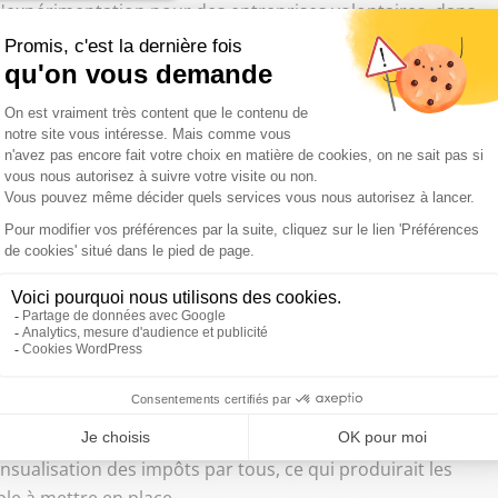
d'expérimentation pour des entreprises volontaires, dans
if mis en place par la précédente majorité est bien
la bonne marche des entreprises, en particulier des petites
 derrière cette décision de repousser l'entrée en vigueur du
 une mesure phare du programme d'Emmanuel Macron, la
age, qui pèse aujourd'hui sur les seuls salariés et que le
pprimant ces cotisations d'un côté et en augmentant la
és devraient constater l'an prochain que leur revenu net
os par an pour un salarié au Smic. Tout cela est prévu
igueur à la même date, les salariés n'auraient jamais vu le
cron. Il y a d'ailleurs fort à parier que le prélèvement à
sualisation des impôts par tous, ce qui produirait les