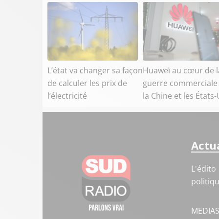
L’état va changer sa façon
Huaweï au cœur de l
de calculer les prix de
guerre commerciale
l’électricité
la Chine et les États
Actua
L'édito
politiq
MEDIA