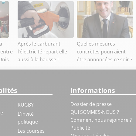
a
Après le carburant,
Quelles mesures
 entre
l’électricité repart elle
concrètes pourraient
-Unis
aussi à la hausse !
être annoncées ce soir ?
lités
Informations
Dossier de presse
RUGBY
QUI SOMMES-NOUS ?
ue
L'invité
Comment nous rejoindre ?
politique
Publicité
S
Les courses
Mentions Légales