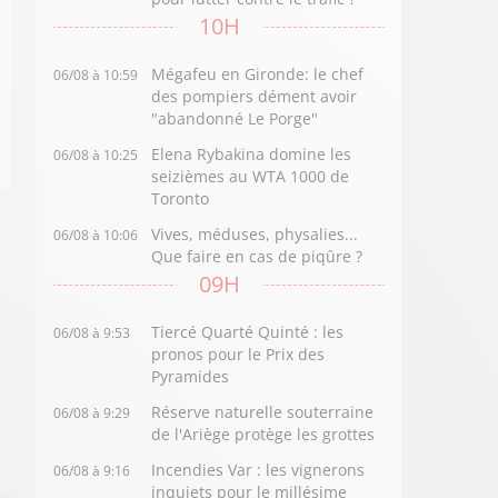
10H
Mégafeu en Gironde: le chef
06/08 à 10:59
des pompiers dément avoir
"abandonné Le Porge"
Elena Rybakina domine les
06/08 à 10:25
seizièmes au WTA 1000 de
Toronto
Vives, méduses, physalies...
06/08 à 10:06
Que faire en cas de piqûre ?
09H
Tiercé Quarté Quinté : les
06/08 à 9:53
pronos pour le Prix des
Pyramides
Réserve naturelle souterraine
06/08 à 9:29
de l'Ariège protège les grottes
Incendies Var : les vignerons
06/08 à 9:16
inquiets pour le millésime