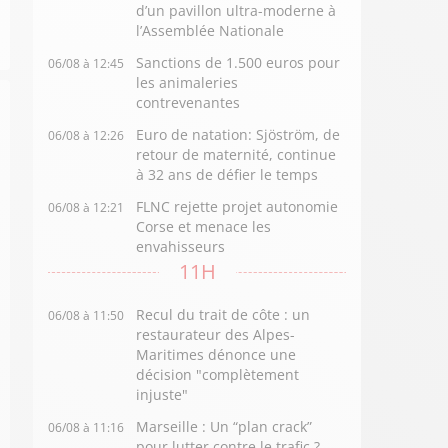
d’un pavillon ultra-moderne à
l’Assemblée Nationale
Sanctions de 1.500 euros pour
06/08 à 12:45
les animaleries
contrevenantes
Euro de natation: Sjöström, de
06/08 à 12:26
retour de maternité, continue
à 32 ans de défier le temps
FLNC rejette projet autonomie
06/08 à 12:21
Corse et menace les
envahisseurs
11H
Recul du trait de côte : un
06/08 à 11:50
restaurateur des Alpes-
Maritimes dénonce une
décision "complètement
injuste"
Marseille : Un “plan crack”
06/08 à 11:16
pour lutter contre le trafic ?