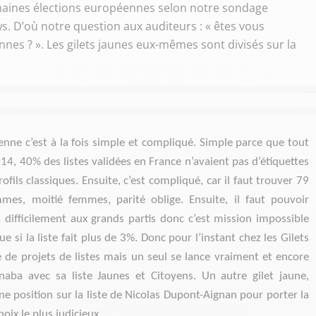
ochaines élections européennes selon notre sondage
s. D’où notre question aux auditeurs : « êtes vous
nnes ? ». Les gilets jaunes eux-mêmes sont divisés sur la
enne c’est à la fois simple et compliqué. Simple parce que tout
014, 40% des listes validées en France n’avaient pas d’étiquettes
rofils classiques. Ensuite, c’est compliqué, car il faut trouver 79
es, moitié femmes, parité oblige. Ensuite, il faut pouvoir
difficilement aux grands partis donc c’est mission impossible
e si la liste fait plus de 3%. Donc pour l’instant chez les Gilets
e de projets de listes mais un seul se lance vraiment et encore
rnaba avec sa liste Jaunes et Citoyens. Un autre gilet jaune,
e position sur la liste de Nicolas Dupont-Aignan pour porter la
ix le plus judicieux.