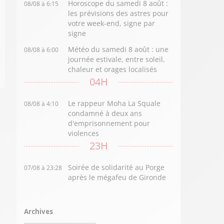
Horoscope du samedi 8 août :
08/08 à 6:15
les prévisions des astres pour
votre week-end, signe par
signe
Météo du samedi 8 août : une
08/08 à 6:00
journée estivale, entre soleil,
chaleur et orages localisés
04H
Le rappeur Moha La Squale
08/08 à 4:10
condamné à deux ans
d'emprisonnement pour
violences
23H
Soirée de solidarité au Porge
07/08 à 23:28
après le mégafeu de Gironde
Archives