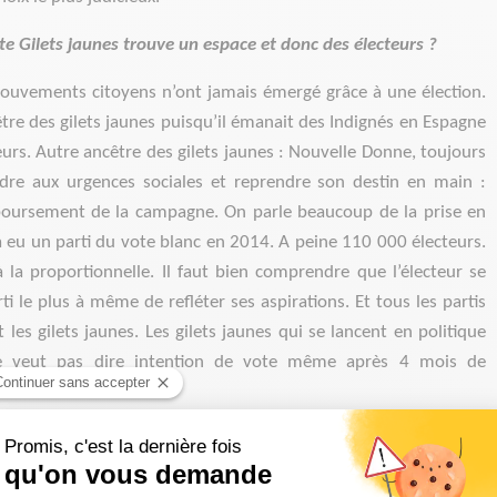
e Gilets jaunes trouve un espace et donc des électeurs ?
 mouvements citoyens n’ont jamais émergé grâce à une élection.
re des gilets jaunes puisqu’il émanait des Indignés en Espagne
teurs. Autre ancêtre des gilets jaunes : Nouvelle Donne, toujours
ndre aux urgences sociales et reprendre son destin en main :
boursement de la campagne. On parle beaucoup de la prise en
 a eu un parti du vote blanc en 2014. A peine 110 000 électeurs.
 la proportionnelle. Il faut bien comprendre que l’électeur se
ti le plus à même de refléter ses aspirations. Et tous les partis
les gilets jaunes. Les gilets jaunes qui se lancent en politique
 ne veut pas dire intention de vote même après 4 mois de
ivre Sud Radio