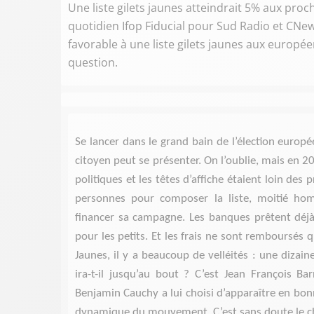
Une liste gilets jaunes atteindrait 5% aux pr
quotidien Ifop Fiducial pour Sud Radio et CNew
favorable à une liste gilets jaunes aux europée
question.
Se lancer dans le grand bain de l’élection europé
citoyen peut se présenter. On l’oublie, mais en 2
politiques et les têtes d’affiche étaient loin des p
personnes pour composer la liste, moitié homm
financer sa campagne. Les banques prêtent déjà 
pour les petits. Et les frais ne sont remboursés qu
Jaunes, il y a beaucoup de velléités : une dizain
ira-t-il jusqu’au bout ? C’est Jean François Ba
Benjamin Cauchy a lui choisi d’apparaître en bonn
dynamique du mouvement. C’est sans doute le cho