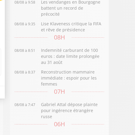
Les vendanges en Bourgogne
08/08 à 9:58
battent un record de
précocité
Lise Klaveness critique la FIFA
08/08 à 9:35
et rêve de présidence
08H
Indemnité carburant de 100
08/08 à 8:51
euros : date limite prolongée
au 31 août
Reconstruction mammaire
08/08 à 8:37
immédiate : espoir pour les
femmes
07H
Gabriel Attal dépose plainte
08/08 à 7:47
pour ingérence étrangère
russe
06H