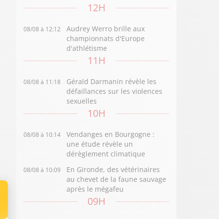
12H
Audrey Werro brille aux
08/08 à 12:12
championnats d'Europe
d'athlétisme
11H
Gérald Darmanin révèle les
08/08 à 11:18
défaillances sur les violences
sexuelles
10H
Vendanges en Bourgogne :
08/08 à 10:14
une étude révèle un
dérèglement climatique
En Gironde, des vétérinaires
08/08 à 10:09
au chevet de la faune sauvage
après le mégafeu
09H