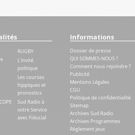
lités
Informations
Dossier de presse
RUGBY
QUI SOMMES-NOUS ?
ue
L'invité
Comment nous rejoindre ?
politique
Publicité
S
Les courses
Mentions Légales
hippiques et
CGU
pronostics
Politique de confidentialité
COPE
Sud Radio à
Sitemap
votre Service
Archives Sud Radio
avec Fiducial
Archives Programmes
Règlement jeux