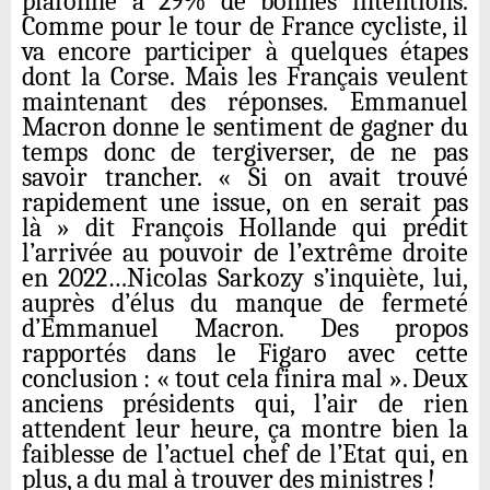
plafonne à 29% de bonnes intentions.
Comme pour le tour de France cycliste, il
va encore participer à quelques étapes
dont la Corse. Mais les
F
rançais veulent
maintenant des réponses. Emmanuel
Macron donne le sentiment de gagner du
temps donc de tergiverser, de ne pas
savoir trancher. « Si on avait trouvé
rapidement une issue, on en serait pas
là » dit François Hollande qui prédit
l’arrivée au pouvoir de l’extrême droite
en 2022…Nicolas Sarkozy s’inquiète, lui,
auprès d’élus du manque de fermeté
d’Emmanuel Macron. Des propos
rapportés dans le Figaro avec cette
conclusion : « tout cela finira mal ». Deux
anciens présidents qui, l’air de rien
attendent leur heure, ça montre bien la
faiblesse de l’actuel chef de l’
E
tat qui, en
plus, a du mal à trouver des ministres !