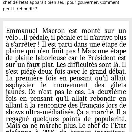
chef de l’état apparait bien seul pour gouverner. Comment
peut il rebondir ?
Emmanuel Macron est monté sur un
vélo…Il pédale, il pédale et il n’arrive plus
à s’arrêter ! Il est parti dans une étape de
plaine qui n’en finit pas ! Mais une étape
de plaine laborieuse car le
P
résident est
sur un faux plat. Les difficultés sont là. Il
s’est piégé deux fois avec le grand débat.
La première fois en pensant qu’il allait
asphyxier le mouvement des gilets
jaunes. Ce n’est pas le cas. La deuxième
fois en pensant qu’il allait rebondir en
allant à la rencontre des
F
rançais lors de
shows ultra-médiatisés.
Ça
a marché. Il a
regagné quelques points de popularité.
Mais ça ne marche plus. Le chef de l’
E
tat