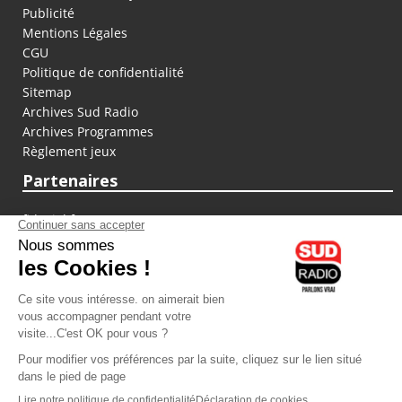
Publicité
Mentions Légales
CGU
Politique de confidentialité
Sitemap
Archives Sud Radio
Archives Programmes
Règlement jeux
Partenaires
fiducial.fr
lyoncapitale.fr
olympique-et-lyonnais.com
L'application Iphone / Android
Téléchargez l'application
Les cookies