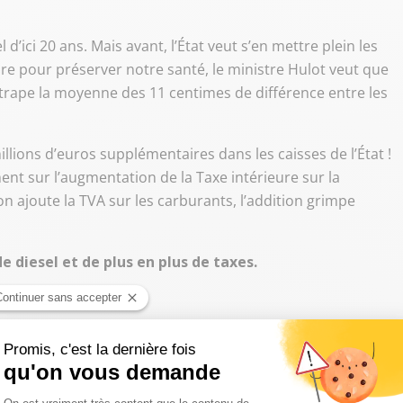
el d’ici 20 ans. Mais avant, l’État veut s’en mettre plein les
ire pour préserver notre santé, le ministre Hulot veut que
attrape la moyenne des 11 centimes de différence entre les
llions d’euros supplémentaires dans les caisses de l’État !
ment sur l’augmentation de la Taxe intérieure sur la
 ajoute la TVA sur les carburants, l’addition grimpe
e diesel et de plus en plus de taxes.
 que c’est !
e diesel et de + en + de taxes ! ➽ La chronique de
Uc
pic.twitter.com/zwn0aTcNin