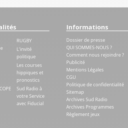
lités
Informations
Dossier de presse
RUGBY
QUI SOMMES-NOUS ?
ue
L'invité
Comment nous rejoindre ?
politique
Publicité
S
Les courses
Mentions Légales
hippiques et
CGU
pronostics
Politique de confidentialité
COPE
Sud Radio à
Sitemap
votre Service
Archives Sud Radio
avec Fiducial
Archives Programmes
Règlement jeux