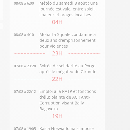
Météo du samedi 8 août : une
08/08 à 6:00
journée estivale, entre soleil,
chaleur et orages localisés
04H
Moha La Squale condamné à
08/08 à 4:10
deux ans d'emprisonnement
pour violences
23H
Soirée de solidarité au Porge
07/08 à 23:28
après le mégafeu de Gironde
22H
Emploi à la RATP et fonctions
07/08 à 22:12
d'élu: plainte de AC!! Anti-
Corruption visant Bally
Bagayoko
19H
Kasia Niewiadoma s'impose
07/08 à 19:05