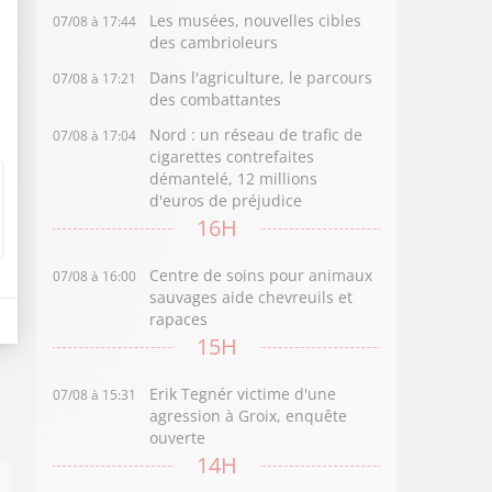
Les musées, nouvelles cibles
07/08 à 17:44
des cambrioleurs
Dans l'agriculture, le parcours
07/08 à 17:21
des combattantes
Nord : un réseau de trafic de
07/08 à 17:04
cigarettes contrefaites
démantelé, 12 millions
d'euros de préjudice
16H
Centre de soins pour animaux
07/08 à 16:00
sauvages aide chevreuils et
rapaces
15H
Erik Tegnér victime d'une
07/08 à 15:31
agression à Groix, enquête
ouverte
14H