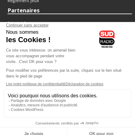
Règlement jeux
Partenaires
fiducial.fr
lyoncapitale.fr
olympique-et-lyonnais.com
L'application Iphone / Android
Téléchargez l'application
Les cookies
Gestion des cookies
Crédit photos : ©Sud Radio / Pierre Olivier
07H00
-
10H00
10H00 - 13H00
Jacques Cardoze
Noémie Halioua