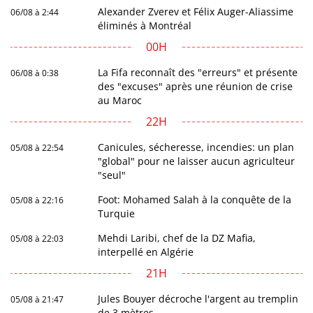
Alexander Zverev et Félix Auger-Aliassime
06/08 à 2:44
éliminés à Montréal
00H
La Fifa reconnaît des "erreurs" et présente
06/08 à 0:38
des "excuses" après une réunion de crise
au Maroc
22H
Canicules, sécheresse, incendies: un plan
05/08 à 22:54
"global" pour ne laisser aucun agriculteur
"seul"
Foot: Mohamed Salah à la conquête de la
05/08 à 22:16
Turquie
Mehdi Laribi, chef de la DZ Mafia,
05/08 à 22:03
interpellé en Algérie
21H
Jules Bouyer décroche l'argent au tremplin
05/08 à 21:47
de 3 mètres