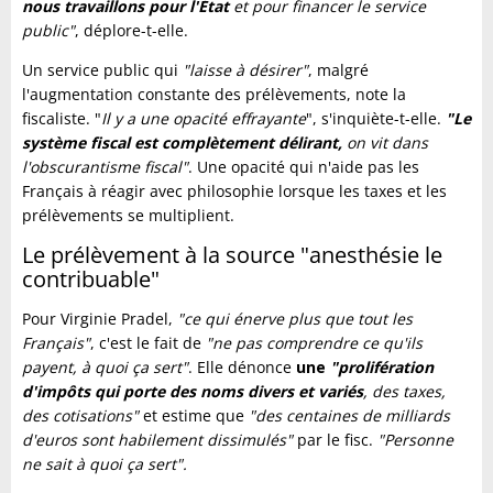
nous travaillons pour l'État
et pour financer le service
public"
, déplore-t-elle.
Un service public qui
"laisse à désirer"
, malgré
l'augmentation constante des prélèvements, note la
fiscaliste. "
Il y a une opacité effrayante
", s'inquiète-t-elle.
"Le
système fiscal est complètement délirant,
on vit dans
l'obscurantisme fiscal"
. Une opacité qui n'aide pas les
Français à réagir avec philosophie lorsque les taxes et les
prélèvements se multiplient.
Le prélèvement à la source "anesthésie le
contribuable"
Pour Virginie Pradel,
"ce qui énerve plus que tout les
Français"
, c'est le fait de
"ne pas comprendre ce qu'ils
payent, à quoi ça sert"
. Elle dénonce
une
"prolifération
d'impôts qui porte des noms divers et variés
, des taxes,
des cotisations"
et estime que
"des centaines de milliards
d'euros sont habilement dissimulés"
par le fisc.
"Personne
ne sait à quoi ça sert".