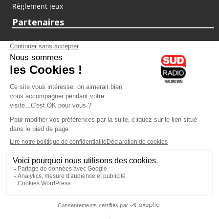
Règlement jeux
Partenaires
fiducial.fr
lyoncapitale.fr
olympique-et-lyonnais.com
L'application Iphone / Android
Téléchargez l'application
Les cookies
Gestion des cookies
Crédit photos : ©Sud Radio / Pierre Olivier
16H00
-
17H00
17H00 - 18H00