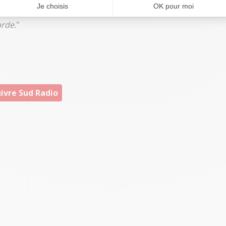
ns.
Cette année, on aura des vins plus durs à la
arde.
"
ivre Sud Radio