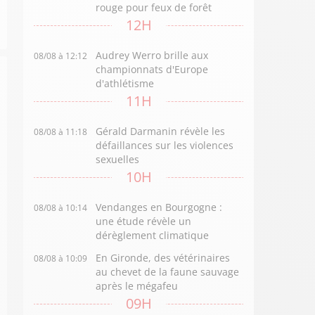
rouge pour feux de forêt
12H
Audrey Werro brille aux
08/08 à 12:12
championnats d'Europe
d'athlétisme
11H
Gérald Darmanin révèle les
08/08 à 11:18
défaillances sur les violences
sexuelles
10H
Vendanges en Bourgogne :
08/08 à 10:14
une étude révèle un
dérèglement climatique
En Gironde, des vétérinaires
08/08 à 10:09
au chevet de la faune sauvage
après le mégafeu
09H