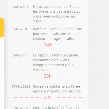
Horoscope du samedi 8 août :
08/08 à 6:15
les prévisions des astres pour
votre week-end, signe par
signe
Météo du samedi 8 août : une
08/08 à 6:00
journée estivale, entre soleil,
chaleur et orages localisés
04H
Le rappeur Moha La Squale
08/08 à 4:10
condamné à deux ans
d'emprisonnement pour
violences
23H
Soirée de solidarité au Porge
07/08 à 23:28
après le mégafeu de Gironde
22H
Emploi à la RATP et fonctions
07/08 à 22:12