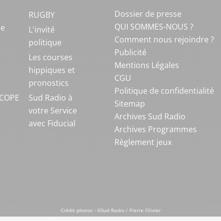
Dossier de presse
RUGBY
QUI SOMMES-NOUS ?
ue
L'invité
Comment nous rejoindre ?
politique
Publicité
S
Les courses
Mentions Légales
hippiques et
CGU
pronostics
Politique de confidentialité
COPE
Sud Radio à
Sitemap
votre Service
Archives Sud Radio
avec Fiducial
Archives Programmes
Règlement jeux
Crédit photos : ©Sud Radio / Pierre Olivier