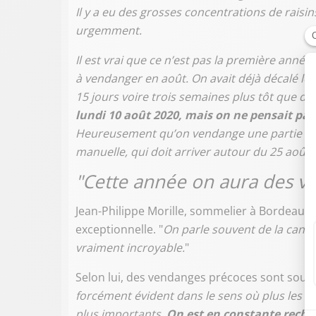
Il y a eu des grosses concentrations de raisi
urgemment.
Il est vrai que ce n’est pas la première an
à vendanger en août. On avait déjà décalé les
15 jours voire trois semaines plus tôt que d’
lundi 10 août 2020, mais on ne pensait pas 
Heureusement qu’on vendange une partie de 
manuelle, qui doit arriver autour du 25 août, 
"Cette année on aura des vin
Jean-Philippe Morille, sommelier à Bordeaux,
exceptionnelle. "
On parle souvent de la canic
vraiment incroyable.
"
Selon lui, des vendanges précoces sont souve
forcément évident dans le sens où plus les a
plus importants.
On est en constante recherc