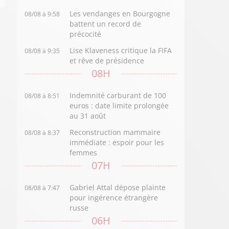
Les vendanges en Bourgogne
08/08 à 9:58
battent un record de
précocité
Lise Klaveness critique la FIFA
08/08 à 9:35
et rêve de présidence
08H
Indemnité carburant de 100
08/08 à 8:51
euros : date limite prolongée
au 31 août
Reconstruction mammaire
08/08 à 8:37
immédiate : espoir pour les
femmes
07H
Gabriel Attal dépose plainte
08/08 à 7:47
pour ingérence étrangère
russe
06H