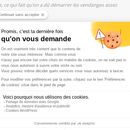
ns, ce qui fait qu’on a dû démarrer les vendanges assez
née très précoce. On commence à être habitués à commencer
 congés de nos salariés pour qu’ils reviennent au travail
habitude.
Les salariés ont été de retour au travail dès le
qu’on allait démarrer deux jours plus tard.
notre vignoble mécaniquement. Par contre, l’équipe
n’a pas pu venir plus tôt.
"
s plus durs à la dégustation"
 s’accorde pour dire que cette année 2020 est
ule de 2003, mais cette année on est sur des records, c’est
nt un gage de qualité, mais pas toujours. "
Ce n’est pas
nnées passent, plus on a des vins avec des degrés d’alcool
he de fraîcheur. Il faudrait peut-être réfléchir à