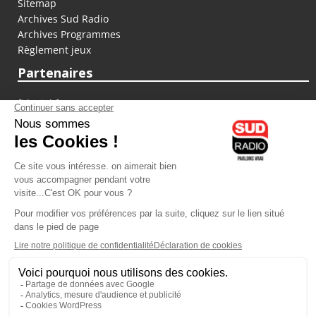
Sitemap
Archives Sud Radio
Archives Programmes
Règlement jeux
Partenaires
fiducial.fr
lyoncapitale.fr
olympique-et-lyonnais.com
L'application Iphone / Android
Téléchargez l'application
Les cookies
Gestion des cookies
Crédit photos : ©Sud Radio / Pierre Olivier