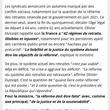
Les syndicats annoncent un automne marqué par des
conflits sociaux, notamment sur la question de la réforme
des retraites relancée par le gouvernement en juin 2021. Ce
dernier veut, avant la fin du quinquennat, décaler l’âge légal
de départ à 64 ans, contre 62 ans actuellement. Olivier
Dussopt rappelle que
la France a "
42 régimes de retraite,
illisibles et injustes
",
notamment pour les personnes ayant
des carrières public-privé ou encore "
hachées par la
précarité
". "
La lisibilité et la justice du système doivent
être les objectifs de la réforme
", explique le ministre.
De plus, le système actuel des retraites "
n’est pas viable
" :
déjà en déficit, "
la crise a aggravé les déficits
".
"La réforme
du système des retraites est nécessaire"
, affirme Olivier
Dussopt. C’est la question de "
quand faire cette réforme
"
qui est posée ; "
et à cette question-là, c’est le président de
la République qui répondra
".
Pour le ministre,
"la réforme doit être faite
" avec, comme
axe principal, "
de la justice et de la soutenabilité
".