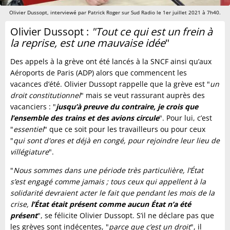
Olivier Dussopt, interviewé par Patrick Roger sur Sud Radio le 1er juillet 2021 à 7h40.
Olivier Dussopt :
"Tout ce qui est un frein à
la reprise, est une mauvaise idée
"
Des appels à la grève ont été lancés à la SNCF ainsi qu’aux
Aéroports de Paris (ADP) alors que commencent les
vacances d’été. Olivier Dussopt rappelle que la grève est "
un
droit constitutionnel
" mais se veut rassurant auprès des
vacanciers : "
jusqu’à preuve du contraire, je crois que
l’ensemble des trains et des avions circule
". Pour lui, c’est
"
essentiel
" que ce soit pour les travailleurs ou pour ceux
"
qui sont d'ores et déjà en congé, pour rejoindre leur lieu de
villégiature
".
"
Nous sommes dans une période très particulière, l’État
s’est engagé comme jamais ;
tous ceux qui appellent à la
solidarité devraient acter le fait que pendant les mois de la
crise,
l’État était présent comme aucun État n’a été
présent
", se félicite Olivier Dussopt. S’il ne déclare pas que
les grèves sont indécentes, "
parce que c’est un droit
", il