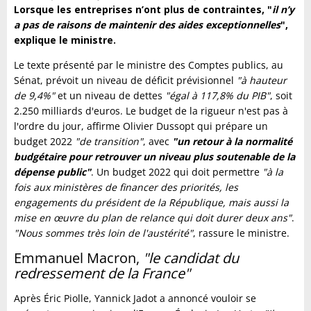
Lorsque les entreprises n’ont plus de contraintes, "
il n’y
a pas de raisons de maintenir des aides exceptionnelles
",
explique le ministre.
Le texte présenté par le ministre des Comptes publics, au
Sénat, prévoit un niveau de déficit prévisionnel
"à hauteur
de 9,4%"
et un niveau de dettes
"égal à 117,8% du PIB"
, soit
2.250 milliards d'euros. Le budget de la rigueur n'est pas à
l'ordre du jour, affirme Olivier Dussopt qui prépare un
budget 2022
"de transition"
, avec
"un retour à la normalité
budgétaire pour retrouver un niveau plus soutenable de la
dépense public"
. Un budget 2022 qui doit permettre
"à la
fois aux ministères de financer des priorités, les
engagements du président de la République, mais aussi la
mise en œuvre du plan de relance qui doit durer deux ans"
.
"Nous sommes très loin de l'austérité"
, rassure le ministre.
Emmanuel Macron,
"le candidat du
redressement de la France"
Après Éric Piolle, Yannick Jadot a annoncé vouloir se