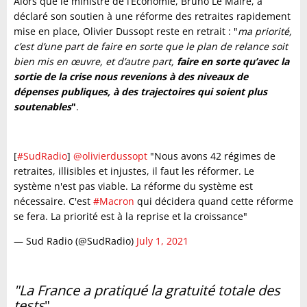
Alors que le ministre de l’Économie, Bruno Le Maire, a
déclaré son soutien à une réforme des retraites rapidement
mise en place, Olivier Dussopt reste en retrait : "
ma priorité,
c’est d’une part de faire en sorte que le plan de relance soit
bien mis en œuvre, et d’autre part,
faire en sorte qu’avec la
sortie de la crise nous revenions à des niveaux de
dépenses publiques, à des trajectoires qui soient plus
soutenables
"
.
[
#SudRadio
]
@olivierdussopt
"Nous avons 42 régimes de
retraites, illisibles et injustes, il faut les réformer. Le
système n'est pas viable. La réforme du système est
nécessaire. C'est
#Macron
qui décidera quand cette réforme
se fera. La priorité est à la reprise et la croissance"
— Sud Radio (@SudRadio)
July 1, 2021
"La France a pratiqué la gratuité totale des
tests
"