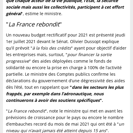
que chaque acteur de la vie publique, l’État, la Sécurité
sociale mais aussi les collectivités, participent à cet effort
général
", estime le ministre.
"
La France rebondit
"
Un nouveau budget rectificatif pour 2021 est présenté jeudi
1er juillet 2021 devant le Sénat. Olivier Dussopt explique
qu’il prévoit "
à la fois des crédits
" ayant pour objectif d’aider
les entreprises mais, surtout, "
pour financer la sortie
progressive
" des aides déployées comme le fonds de
solidarité ou encore la prise en charge à 100% de l’activité
partielle. Le ministre des Comptes publics confirme les
déclarations du gouvernement d’une dégressivité des aides
dès l’été, tout en rappelant que
"
dans les secteurs les plus
frappés, par exemple dans l’aéronautique, nous
continuerons à avoir des soutiens spécifiques
".
"
La France rebondit
", note le ministre qui met en avant les
prévisions de croissance pour le pays ou encore le nombre
d’embauches record du mois de mai 2021 qui ont été à "
un
niveau qui n’avait jamais été atteint depuis 15 ans
".