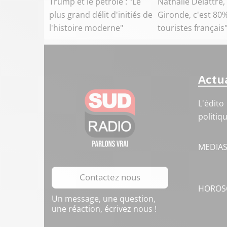
Trump et le pétrole : "Le
Nathalie Delattre,
plus grand délit d'initiés de
Gironde, c'est 80
l'histoire moderne"
touristes français
Actua
L'édito
politiq
MEDIA
Contactez nous
HOROS
Un message, une question,
une réaction, écrivez nous !