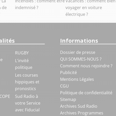
 "La
Incendies : comment être
Vacances : comment bien
% de
indemnisé ?
voyager en voiture
"
électrique ?
lités
Informations
Dossier de presse
RUGBY
QUI SOMMES-NOUS ?
ue
L'invité
Comment nous rejoindre ?
politique
Publicité
S
Les courses
Mentions Légales
hippiques et
CGU
pronostics
Politique de confidentialité
COPE
Sud Radio à
Sitemap
votre Service
Archives Sud Radio
avec Fiducial
Archives Programmes