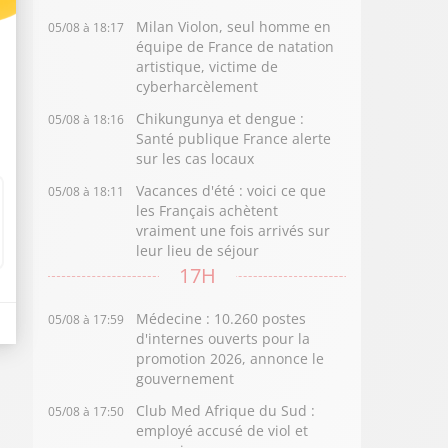
Milan Violon, seul homme en
05/08 à 18:17
équipe de France de natation
artistique, victime de
cyberharcèlement
Chikungunya et dengue :
05/08 à 18:16
Santé publique France alerte
sur les cas locaux
Vacances d'été : voici ce que
05/08 à 18:11
les Français achètent
vraiment une fois arrivés sur
leur lieu de séjour
17H
Médecine : 10.260 postes
05/08 à 17:59
d'internes ouverts pour la
promotion 2026, annonce le
gouvernement
Club Med Afrique du Sud :
05/08 à 17:50
employé accusé de viol et