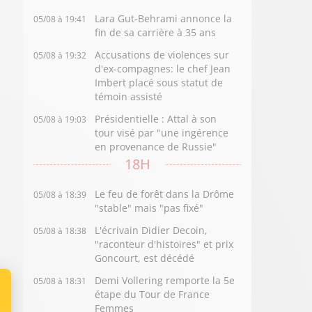
Lara Gut-Behrami annonce la
05/08 à 19:41
fin de sa carrière à 35 ans
Accusations de violences sur
05/08 à 19:32
d'ex-compagnes: le chef Jean
Imbert placé sous statut de
témoin assisté
Présidentielle : Attal à son
05/08 à 19:03
tour visé par "une ingérence
en provenance de Russie"
18H
Le feu de forêt dans la Drôme
05/08 à 18:39
"stable" mais "pas fixé"
L'écrivain Didier Decoin,
05/08 à 18:38
"raconteur d'histoires" et prix
Goncourt, est décédé
Demi Vollering remporte la 5e
05/08 à 18:31
étape du Tour de France
Femmes