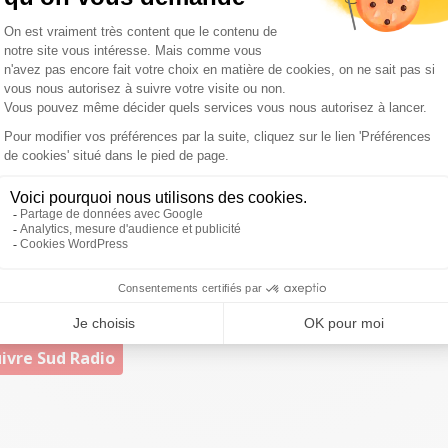
ie d’aller au restaurant.
On est là pour apporter du
s cette période compliquée,
souligne Michel Sarran
.
le monde nous défend, ils se sentent en sécurité. Vous
vez pas sortir, vous créez des salles, des
l se passe n’importe quoi. Dans les universités, les
sidérer que ces rassemblements-là sont moins dangereux
matin”
di au vendredi à 7h12 sur Sud Radio, dans la matinale
iquez-ici !
ivre Sud Radio