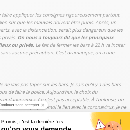
ue faire appliquer les consignes rigoureusement partout,
Bien sûr que les mauvais doivent être punis. Après, un
rts, avec la distanciation, serait plus dangereux que les
 privés.
On nous a toujours dit que les principaux
iaux ou privés.
Le fait de fermer les bars à 22 h va inciter
 sans aucune précaution. C’est dramatique, on a une
Je ne vais pas taper sur les bars. Je sais qu’il y a des bars
us de faire la police. Aujourd’hui, le choix du
 et dangereux ». Ce n’est pas acceptable. À Toulouse, on
près 22 h. Expliquez-moi le lien avec le coronavirus, je ne
antes ; si ce soir on nous ordonne de fermer nos
r catastrophique."