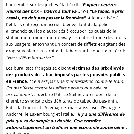
banderoles sur lesquelles était écrit:
"
Paquets neutres -
Hausse des prix = trafics à tout va..."
ou
"Le tabac, à prix
cassés, ne doit pas passer la frontière"
. À leur arrivée à
Kehl, ils ont reçu un accueil bienveillant de la police
allemande qui les a autorisés à occuper les quais de la
station du terminus du tramway. Ils ont distribué des tracts
aux usagers, entonnant un concert de sifflets et agitant des
drapeaux blancs à carotte de tabac, sur lesquels était écrit:
"Fiers d'être buralistes".
Les buralistes français se disent
victimes des prix élevés
des produits du tabac imposés par les pouvoirs publics
en France
.
"Ce n'est pas une manifestation contre le tram.
On manifeste contre les effets pervers que cela va
occasionner"
, a déclaré Patrice Soihier, président de la
chambre syndicale des débitants de tabac du Bas-Rhin.
Entre la France et l'Allemagne, mais aussi avec l'Espagne,
Andorre, le Luxembourg et l'Italie,
"
il
y a une différence de
prix qui va du simple au double. Cela entraîne
automatiquement un trafic et une économie souterraine"
,
a-t-il ajouté.