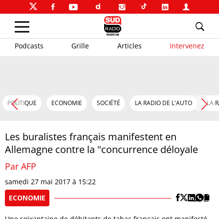
Podcasts
Grille
Articles
Intervenez
POLITIQUE
ECONOMIE
SOCIÉTÉ
LA RADIO DE L'AUTO
LA 
Les buralistes français manifestent en
Allemagne contre la "concurrence déloyale
Par AFP
samedi 27 mai 2017 à 15:22
ECONOMIE
Une soixantaine de débitants de tabac français ont manifesté