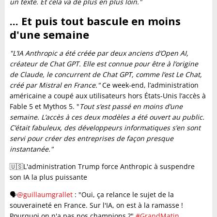
un texte. Et cela va de plus en plus loin."
... Et puis tout bascule en moins
d'une semaine
"L’IA Anthropic a été créée par deux anciens d’Open AI,
créateur de Chat GPT. Elle est connue pour être à l’origine
de Claude, le concurrent de Chat GPT, comme l’est Le Chat,
créé par Mistral en France."
Ce week-end, l’administration
américaine a coupé aux utilisateurs hors États-Unis l’accès à
Fable 5 et Mythos 5. "
Tout s’est passé en moins d’une
semaine. L’accès à ces deux modèles a été ouvert au public.
C’était fabuleux, des développeurs informatiques s’en sont
servi pour créer des entreprises de façon presque
instantanée."
🇺🇸L'administration Trump force Anthropic à suspendre
son IA la plus puissante
🗣️
@guillaumgrallet
: "Oui, ça relance le sujet de la
souveraineté en France. Sur l'IA, on est à la ramasse !
Pourquoi on n'a pas nos champions ?"
#GrandMatin