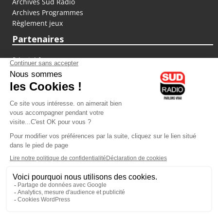
Archives Sud Radio
Archives Programmes
Règlement jeux
Partenaires
fiducial.fr
lyoncapitale.fr
olympique-et-lyonnais.com
L'application Iphone / Android
Téléchargez l'application
Les cookies
Gestion des cookies
Crédit photos : ©Sud Radio / Pierre Olivier