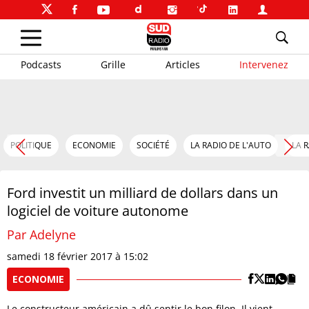
Podcasts
Grille
Articles
Intervenez
POLITIQUE
ECONOMIE
SOCIÉTÉ
LA RADIO DE L'AUTO
LA 
Ford investit un milliard de dollars dans un
logiciel de voiture autonome
Par Adelyne
samedi 18 février 2017 à 15:02
ECONOMIE
Le constructeur américain a dû sentir le bon filon. Il vient