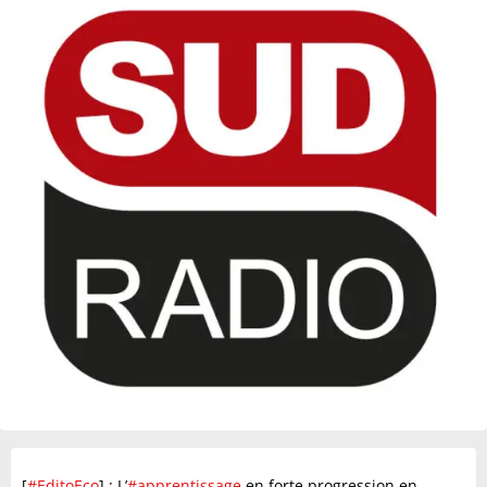
[
#EditoEco
] : L’
#apprentissage
en forte progression en