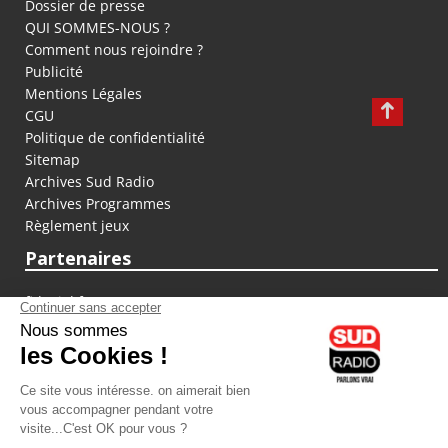
Dossier de presse
QUI SOMMES-NOUS ?
Comment nous rejoindre ?
Publicité
Mentions Légales
CGU
Politique de confidentialité
Sitemap
Archives Sud Radio
Archives Programmes
Règlement jeux
Partenaires
fiducial.fr
lyoncapitale.fr
olympique-et-lyonnais.com
L'application Iphone / Android
Téléchargez l'application