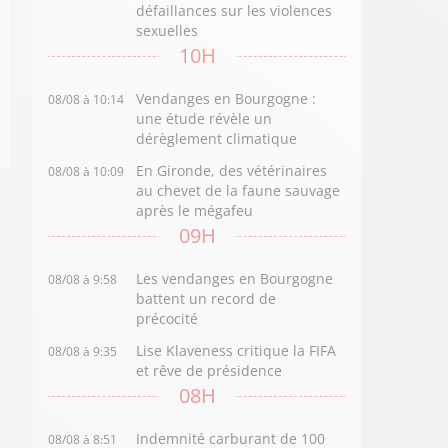
défaillances sur les violences
sexuelles
10H
Vendanges en Bourgogne :
08/08 à 10:14
une étude révèle un
dérèglement climatique
En Gironde, des vétérinaires
08/08 à 10:09
au chevet de la faune sauvage
après le mégafeu
09H
Les vendanges en Bourgogne
08/08 à 9:58
battent un record de
précocité
Lise Klaveness critique la FIFA
08/08 à 9:35
et rêve de présidence
08H
Indemnité carburant de 100
08/08 à 8:51