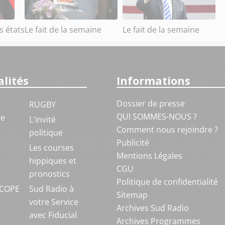
s états
Le fait de la semaine
Le fait de la semaine
lités
Informations
Dossier de presse
RUGBY
QUI SOMMES-NOUS ?
ue
L'invité
Comment nous rejoindre ?
politique
Publicité
S
Les courses
Mentions Légales
hippiques et
CGU
pronostics
Politique de confidentialité
COPE
Sud Radio à
Sitemap
votre Service
Archives Sud Radio
avec Fiducial
Archives Programmes