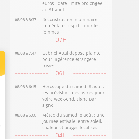
euros : date limite prolongée
au 31 août
Reconstruction mammaire
08/08 à 8:37
immédiate : espoir pour les
femmes
07H
Gabriel Attal dépose plainte
08/08 à 7:47
pour ingérence étrangère
russe
06H
Horoscope du samedi 8 août :
08/08 à 6:15
les prévisions des astres pour
votre week-end, signe par
signe
Météo du samedi 8 août : une
08/08 à 6:00
journée estivale, entre soleil,
chaleur et orages localisés
04H