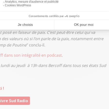
 se place aujourd’hui dans une recomposition du monde.
de l’époque. Et nous là-dedans, nous pouvons peut-être
 liberté a causé de grands dégâts.
Donald Trump joue
t posé en faiseur de paix. C’est peut-être celui qui va
 des valeurs où si l’on parle de la paix, notamment entre
camp de Poutine
" conclu-il.
off dans son intégralité en podcast
.
 lundi au jeudi à 13h dans Bercoff dans tous ses états Sud
i !
ivre Sud Radio