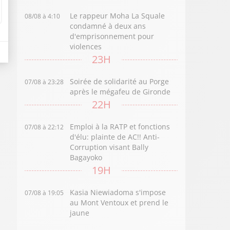
Le rappeur Moha La Squale
08/08 à 4:10
condamné à deux ans
d'emprisonnement pour
violences
23H
Soirée de solidarité au Porge
07/08 à 23:28
après le mégafeu de Gironde
22H
Emploi à la RATP et fonctions
07/08 à 22:12
d'élu: plainte de AC!! Anti-
Corruption visant Bally
Bagayoko
19H
Kasia Niewiadoma s'impose
07/08 à 19:05
au Mont Ventoux et prend le
jaune