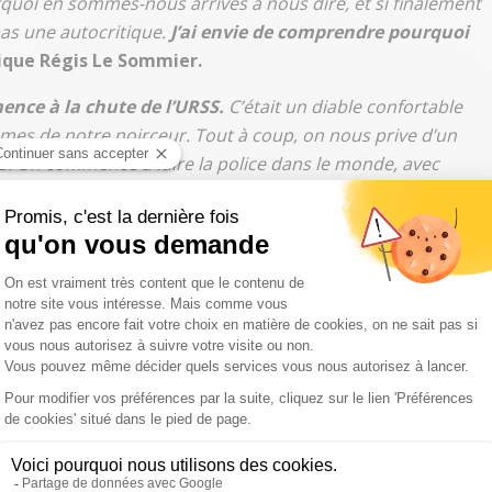
quoi en sommes-nous arrivés à nous dire, et si finalement
pas une autocritique.
J’ai envie de comprendre pourquoi
lique Régis Le Sommier.
mence à la chute de l’URSS.
C’était un diable confortable
smes de notre noirceur. Tout à coup, on nous prive d’un
. On commence à faire la police dans le monde, avec
 dont je parle dans ce livre ont été des amis de
 de bouclier contre l’Iran. Khadafi nous a servi de
urd’hui, nous sommes globalement détestés par une grosse
r.
onde
mier livre le même parallèle avec Donald Trump. "
Pendant
 milliardaire un peu fantasque comme il en existe plein aux
ence à gêner, lorsque’il est élu, tout le système lui fait