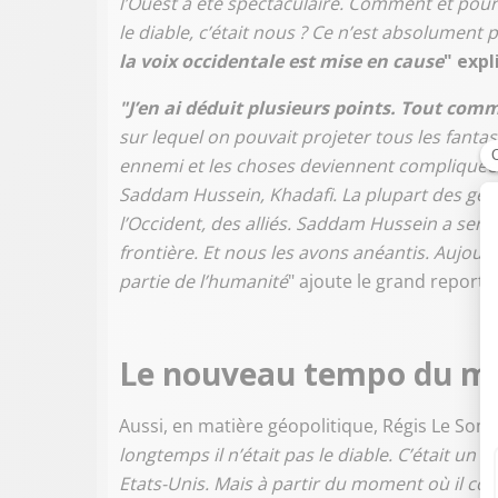
l’Ouest a été spectaculaire. Comment et pour
le diable, c’était nous ? Ce n’est absolument 
la voix occidentale est mise en cause
" exp
"J’en ai déduit plusieurs points. Tout com
sur lequel on pouvait projeter tous les fanta
ennemi et les choses deviennent compliquées
Saddam Hussein, Khadafi. La plupart des gens
l’Occident, des alliés. Saddam Hussein a servi
frontière. Et nous les avons anéantis. Aujo
partie de l’humanité
" ajoute le grand reporte
Le nouveau tempo du m
Aussi, en matière géopolitique, Régis Le Som
longtemps il n’était pas le diable. C’était un
Etats-Unis. Mais à partir du moment où il comm