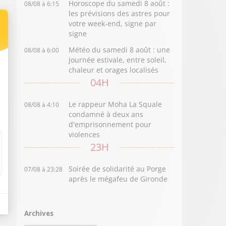
Horoscope du samedi 8 août :
08/08 à 6:15
les prévisions des astres pour
votre week-end, signe par
signe
Météo du samedi 8 août : une
08/08 à 6:00
journée estivale, entre soleil,
chaleur et orages localisés
04H
Le rappeur Moha La Squale
08/08 à 4:10
condamné à deux ans
d'emprisonnement pour
violences
23H
Soirée de solidarité au Porge
07/08 à 23:28
après le mégafeu de Gironde
Archives