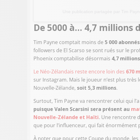
Une publication partagée par Tim Pay
De 5000 à... 4,7 millions 
Tim Payne comptait moins de
5 000 abonnés
followers de El Scarso se sont rués sur le prof
Phoenix comptabilise désormais
4,7 million
Le Néo-Zélandais reste encore loin des
670 m
sur Instagram. Mais le joueur n’est plus très 
Nouvelle-Zélande,
soit 5,3 millions
.
Surtout, Tim Payne va rencontrer celui qui l’a
puisque Valen Scarsini sera présent au
mat
Nouvelle-Zélande et Haïti
. Une rencontre d
que pour l’influenceur, qui fait énormément p
À noter que pour cette Coupe du monde, les 