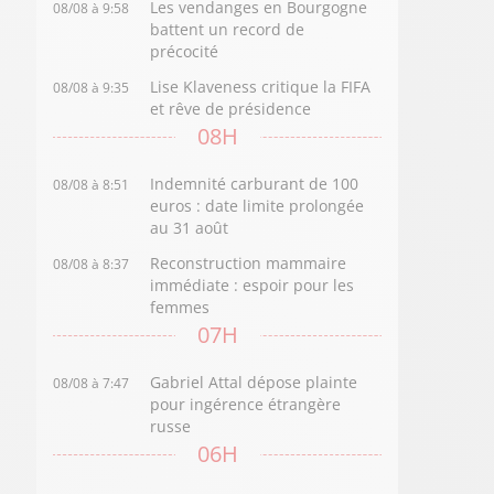
Les vendanges en Bourgogne
08/08 à 9:58
battent un record de
précocité
Lise Klaveness critique la FIFA
08/08 à 9:35
et rêve de présidence
08H
Indemnité carburant de 100
08/08 à 8:51
euros : date limite prolongée
au 31 août
Reconstruction mammaire
08/08 à 8:37
immédiate : espoir pour les
femmes
07H
Gabriel Attal dépose plainte
08/08 à 7:47
pour ingérence étrangère
russe
06H