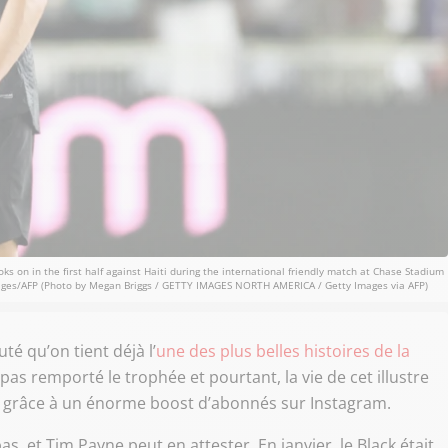
on in the first half against Haiti during the international friendly match at Chase Stadium
Images/AFP (Photo by Megan Briggs / GETTY IMAGES NORTH AMERICA / Getty Images via AFP)
é qu’on tient déjà l’
une des plus belles histoires de la
pas remporté le trophée et pourtant, la vie de cet illustre
 grâce à un énorme boost d’abonnés sur Instagram.
s, et Tim Payne peut en attester. En janvier, le Black était