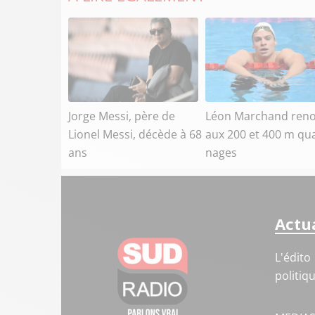
Jorge Messi, père de
Léon Marchand ren
Lionel Messi, décède à 68
aux 200 et 400 m qu
ans
nages
Actua
L'édito
politiq