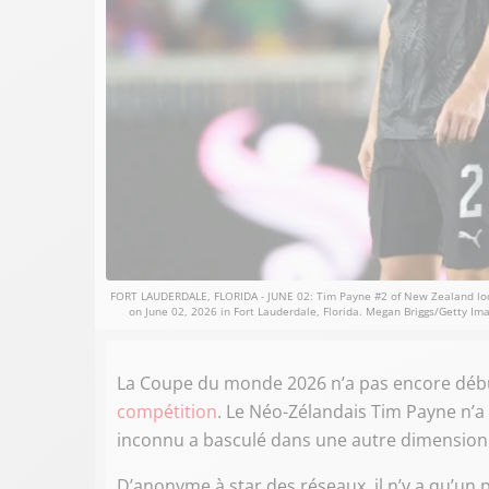
FORT LAUDERDALE, FLORIDA - JUNE 02: Tim Payne #2 of New Zealand looks 
on June 02, 2026 in Fort Lauderdale, Florida. Megan Briggs/Getty 
La Coupe du monde 2026 n’a pas encore début
compétition
. Le Néo-Zélandais Tim Payne n’a 
inconnu a basculé dans une autre dimension
D’anonyme à star des réseaux, il n’y a qu’un pa